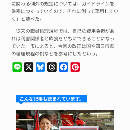
に関わる例外の規定については、ガイドラインを
厳密につくっていくので、それに則って運用してい
く」と述べた。
従来の職員倫理規程では、自己の費用負担があ
れば利害関係者と飲食をともにできることになっ
ていた。市によると、今回の改正は国や四日市市
の倫理規程の例などを参考にしたという。
Li
X
Bl
T
F
Pi
n
u
hr
a
n
e
e
e
c
te
s
a
e
re
こんな記事も読まれています。
k
d
b
st
y
s
o
o