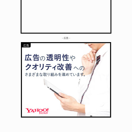
– 広告 –