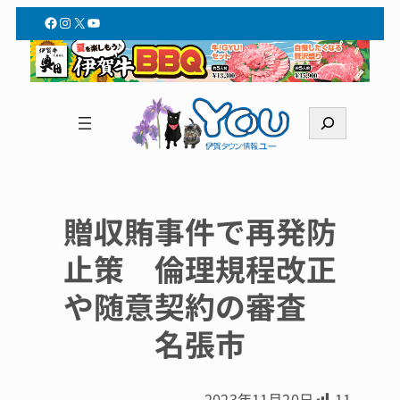
Facebook
Instagram
X
YouTube
検
索
贈収賄事件で再発防
止策 倫理規程改正
や随意契約の審査
名張市
2023年11月20日
11