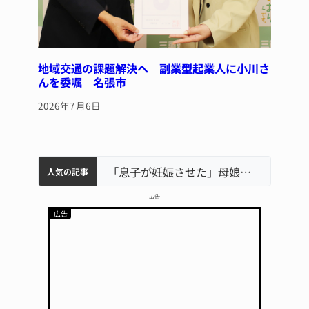
地域交通の課題解決へ 副業型起業人に小川さ
んを委嘱 名張市
2026年7月6日
中学校の陶壁モニュメント 地元建設会社がボランティアで清掃 伊賀
名張市水道料金47％値上げへ 答申案、審議会で大筋まとまる
器物損壊容疑で83歳女逮捕 伊賀署
名張市立病院のDMAT、熊本地震の被災地へ 能登以来3回目の派遣
「息子が妊娠させた」母娘だまされ400万円詐欺被害 名張
人気の記事
– 広告 –