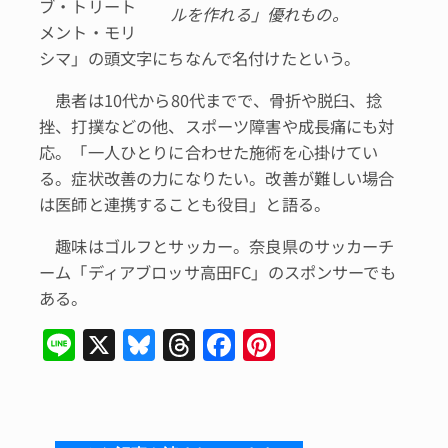
ブ・トリート
ルを作れる」優れもの。
メント・モリ
シマ」の頭文字にちなんで名付けたという。
患者は10代から80代までで、骨折や脱臼、捻
挫、打撲などの他、スポーツ障害や成長痛にも対
応。「一人ひとりに合わせた施術を心掛けてい
る。症状改善の力になりたい。改善が難しい場合
は医師と連携することも役目」と語る。
趣味はゴルフとサッカー。奈良県のサッカーチ
ーム「ディアブロッサ高田FC」のスポンサーでも
ある。
Li
X
Bl
T
F
Pi
n
u
hr
a
n
e
e
e
c
te
s
a
e
re