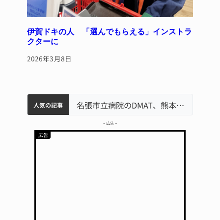
伊賀ドキの人 「選んでもらえる」インストラ
クターに
2026年3月8日
中学校の陶壁モニュメント 地元建設会社がボランティアで清掃 伊賀
名張市水道料金47％値上げへ 答申案、審議会で大筋まとまる
器物損壊容疑で83歳女逮捕 伊賀署
名張市立病院のDMAT、熊本地震の被災地へ 能登以来3回目の派遣
人気の記事
– 広告 –