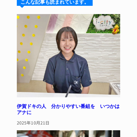
こんな記事も読まれています。
k
d
b
st
y
s
o
o
k
伊賀ドキの人 分かりやすい番組を いつかは
アナに
2025年10月21日