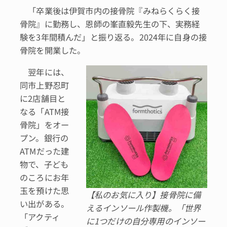
「卒業後は伊賀市内の接骨院『みねらくらく接
骨院』に勤務し、恩師の峯直毅先生の下、実務経
験を3年間積んだ」と振り返る。2024年に自身の接
骨院を開業した。
翌年には、
同市上野忍町
に2店舗目と
なる「ATM接
骨院」をオー
プン。銀行の
ATMだった建
物で、子ども
のころにお年
玉を預けた思
【私のお気に入り】接骨院に備
い出がある。
えるインソール作製機。「世界
「アクティ
に1つだけの自分専用のインソー