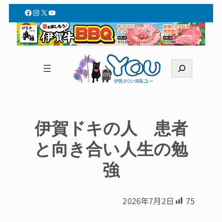
Facebook
Instagram
X
YouTube
検
索
伊賀ドキの人 患者
と向き合い人生の勉
強
2026年7月2日
75