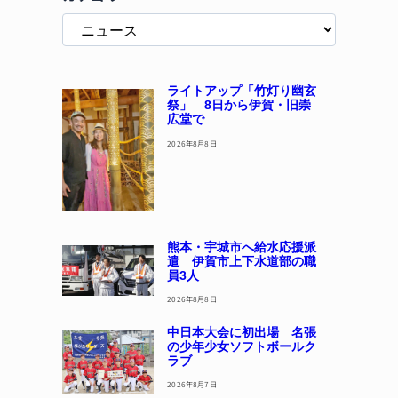
ライトアップ「竹灯り幽玄
祭」 8日から伊賀・旧崇
広堂で
2026年8月8日
熊本・宇城市へ給水応援派
遣 伊賀市上下水道部の職
員3人
2026年8月8日
中日本大会に初出場 名張
の少年少女ソフトボールク
ラブ
2026年8月7日