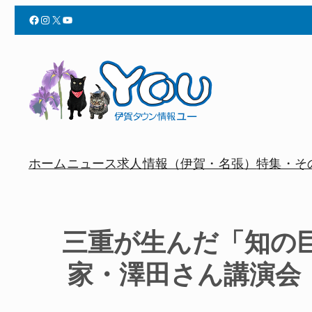
Facebook
Instagram
X
YouTube
ホーム
ニュース
求人情報（伊賀・名張）
特集・そ
三重が生んだ「知の
家・澤田さん講演会