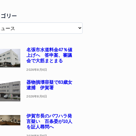
テゴリー
名張市水道料金47％値
上げへ 答申案、審議
会で大筋まとまる
2026年8月6日
器物損壊容疑で83歳女
逮捕 伊賀署
2026年8月6日
伊賀市長のパワハラ発
言疑い 百条委が10人
を証人尋問へ
2026年8月6日