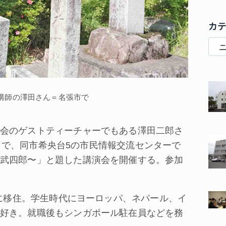
カ
講師の澤田さん＝名張市で
会のゲストティーチャーでもある澤田二郎さ
0分まで、同市希央台5の市民情報交流センターで
武四郎〜」と題した講演会を開催する。参加
張に移住。学生時代にヨーロッパ、ネパール、イ
好き。就職後もシンガポール駐在員などを務