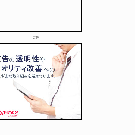
– 広告 –