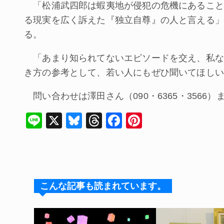
「松浦武四郎は蝦夷地が侵犯の危機にあること
る現実を広く訴えた『独立自尊』の人と言える」
る。
「あまり知られてないエピソードを交え、私な
き方の参考として、若い人にもぜひ聞いてほしい
問い合わせは澤田さん（090・6365・3566）
Li
X
Bl
T
F
Pi
n
u
hr
a
nt
e
e
e
c
er
s
a
e
e
k
d
b
st
こんな記事も読まれています。
y
s
o
o