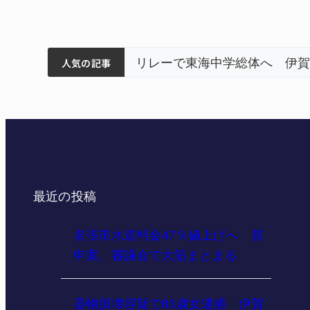
ティアで清掃 伊賀
以来3回目の派遣
狙う 近大高専
リレーで東海中学総体へ 伊賀
人気の記事
最近の投稿
名張市水道料金47％値上げへ 答
申案、審議会で大筋まとまる
器物損壊容疑で83歳女逮捕 伊賀