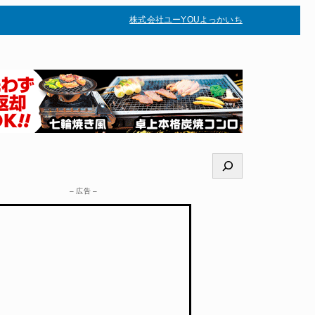
株式会社ユー
YOUよっかいち
–
検
索
– 広告 –