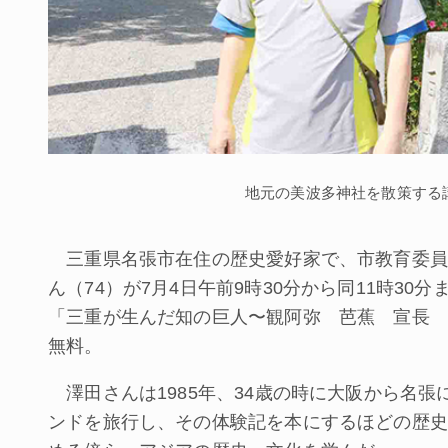
地元の美波多神社を散策する
三重県名張市在住の歴史愛好家で、市教育委員
ん（74）が7月4日午前9時30分から同11時3
「三重が生んだ知の巨人〜観阿弥 芭蕉 宣長 
無料。
澤田さんは1985年、34歳の時に大阪から名
ンドを旅行し、その体験記を本にするほどの歴史