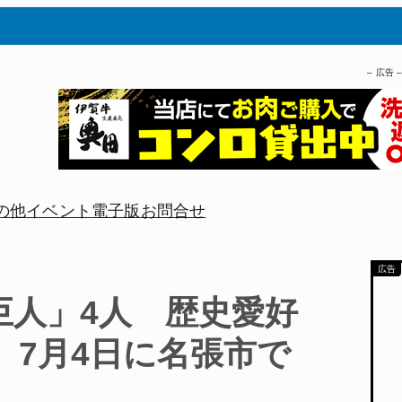
– 広告 
の他
イベント
電子版
お問合せ
巨人」4人 歴史愛好
 7月4日に名張市で