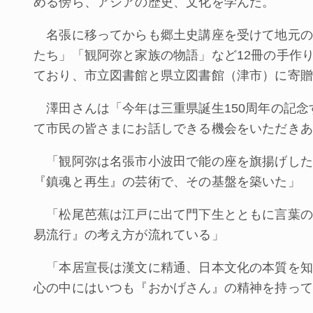
める傍ら、アジアの歴史、文化を学んだ。
名張に移ってからも郷土史講座を受けて地元の
たち」「観阿弥と家族の物語」など12冊の手作
ており、市立図書館と県立図書館（津市）に寄贈
澤田さんは「今年は三重県誕生150周年の記念
て市民の皆さまにお話しできる機会をいただきあ
「観阿弥は名張市小波田で能の座を旗揚げした
『鎮魂と再生』の芸術で、その基盤を築いた」
「松尾芭蕉は江戸に出て門下生とともに言葉の
易流行』の考え方が流れている」
「本居宣長は漢文に精通、日本文化の本質を知
心の中にはいつも『おかげさん』の精神を持って