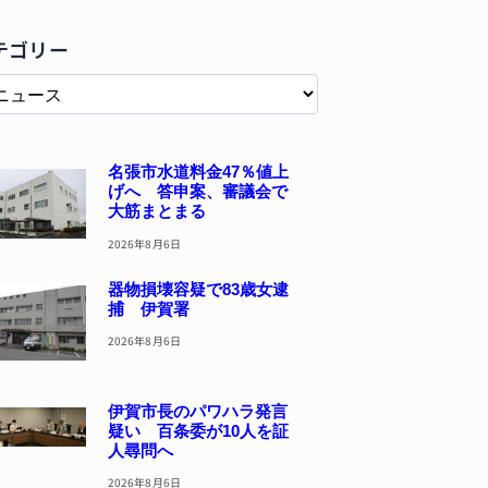
テゴリー
名張市水道料金47％値上
げへ 答申案、審議会で
大筋まとまる
2026年8月6日
器物損壊容疑で83歳女逮
捕 伊賀署
2026年8月6日
伊賀市長のパワハラ発言
疑い 百条委が10人を証
人尋問へ
2026年8月6日