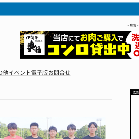
– 広告 –
の他
イベント
電子版
お問合せ