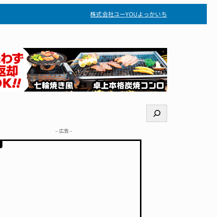
株式会社ユー
YOUよっかいち
検
索
– 広告 –