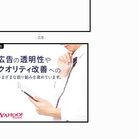
– 広告 –