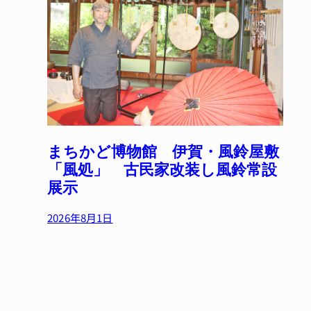
まちかど博物館 伊賀・風鈴屋敷
「風処」 古民家改装し風鈴常設
展示
2026年8月1日