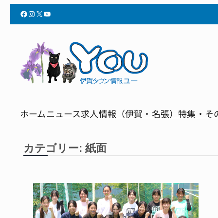
内
Facebook
Instagram
X
YouTube
容
を
ス
キ
ッ
プ
ホーム
ニュース
求人情報（伊賀・名張）
特集・そ
カテゴリー:
紙面