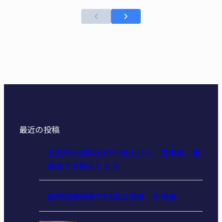
最近の投稿
名張市水道料金47％値上げへ 答申案、審
議会で大筋まとまる
器物損壊容疑で83歳女逮捕 伊賀署