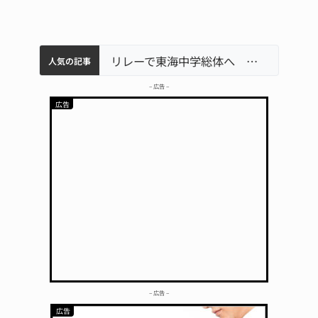
中学校の陶壁モニュメント 地元建設会社がボランティアで清掃 伊賀
【インターハイ⑨】ソフトテニス ミス減らし上位狙う 近大高専
名張市立病院のDMAT、熊本地震の被災地へ 能登以来3回目の派遣
リレーで東海中学総体へ 伊賀・名張
人気の記事
– 広告 –
– 広告 –