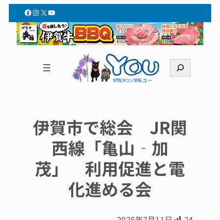
Facebook
Instagram
X
YouTube
検
索
伊賀市で総会 JR関
西線「亀山‐加
茂」 利用促進と電
化進める会
2025年7月11日
24