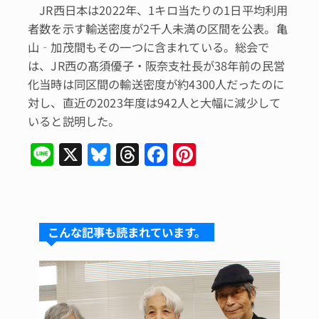
JR西日本は2022年、1キロ当たりの1日平均利用
者数を示す輸送密度が2千人未満の区間を公表。亀
山‐加茂間もその一つに含まれている。総会で
は、JR西の髙須優子・阪奈支社長が38年前の民営
化当時は同区間の輸送密度が約4300人だったのに
対し、直近の2023年度は942人と大幅に減少して
いると説明した。
Li
X
Bl
T
F
Pi
n
u
hr
a
n
e
e
e
c
te
s
a
e
re
こんな記事も読まれています。
k
d
b
st
y
s
o
o
k