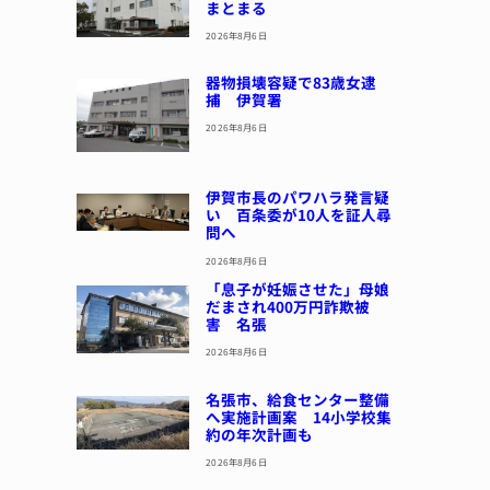
まとまる
2026年8月6日
器物損壊容疑で83歳女逮
捕 伊賀署
2026年8月6日
伊賀市長のパワハラ発言疑
い 百条委が10人を証人尋
問へ
2026年8月6日
「息子が妊娠させた」母娘
だまされ400万円詐欺被
害 名張
2026年8月6日
名張市、給食センター整備
へ実施計画案 14小学校集
約の年次計画も
2026年8月6日