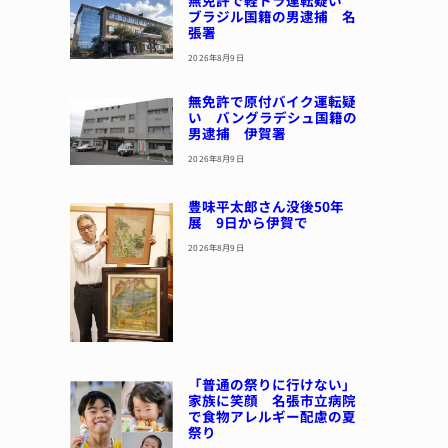
無免許で軽トラ運転疑い
ブラジル国籍の男逮捕 名
張署
2026年8月9日
無免許で原付バイク運転疑
い バングラデシュ国籍の
男逮捕 伊賀署
2026年8月9日
豊味平太郎さん没後50年
展 9日から伊賀で
2026年8月9日
「普通の祭りに行けない」
家族に笑顔 名張市立病院
で食物アレルギー配慮の夏
祭り