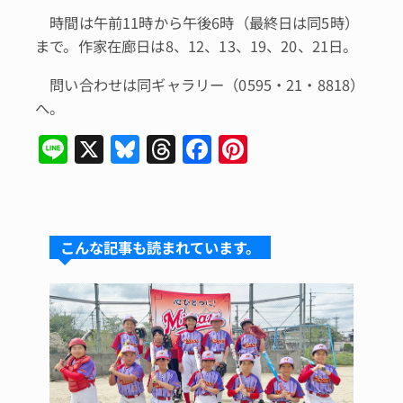
時間は午前11時から午後6時（最終日は同5時）
まで。作家在廊日は8、12、13、19、20、21日。
問い合わせは同ギャラリー（0595・21・8818）
へ。
Li
X
Bl
T
F
Pi
n
u
hr
a
n
e
e
e
c
te
s
a
e
re
こんな記事も読まれています。
k
d
b
st
y
s
o
o
k