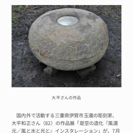
大平さんの作品
国内外で活動する三重県伊賀市玉瀧の彫刻家、
大平和正さん（82）の作品展「是空の造化『風還
元／風と水と光と』インスタレーション」が、7月