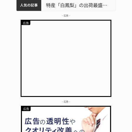
中学校の陶壁モニュメント 地元建設会社がボランティアで清掃 伊賀
名張市水道料金47％値上げへ 答申案、審議会で大筋まとまる
名張市立病院のDMAT、熊本地震の被災地へ 能登以来3回目の派遣
特産「白鳳梨」の出荷最盛期 直売所にぎわう 伊賀
人気の記事
– 広告 –
– 広告 –