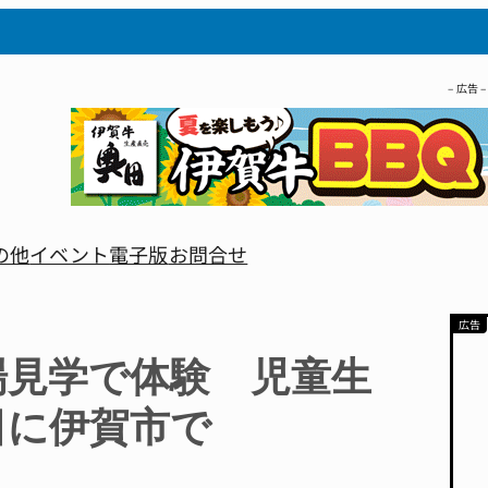
– 広告 –
の他
イベント
電子版
お問合せ
場見学で体験 児童生
日に伊賀市で