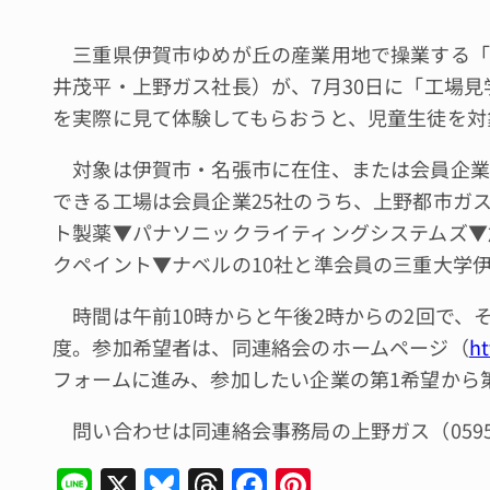
三重県伊賀市ゆめが丘の産業用地で操業する「
井茂平・上野ガス社長）が、7月30日に「工場見学
を実際に見て体験してもらおうと、児童生徒を対
対象は伊賀市・名張市に在住、または会員企業
できる工場は会員企業25社のうち、上野都市ガ
ト製薬▼パナソニックライティングシステムズ▼
クペイント▼ナベルの10社と準会員の三重大学
時間は午前10時からと午後2時からの2回で、そ
度。参加希望者は、同連絡会のホームページ（
ht
フォームに進み、参加したい企業の第1希望から
問い合わせは同連絡会事務局の上野ガス（0595・
Li
X
Bl
T
F
Pi