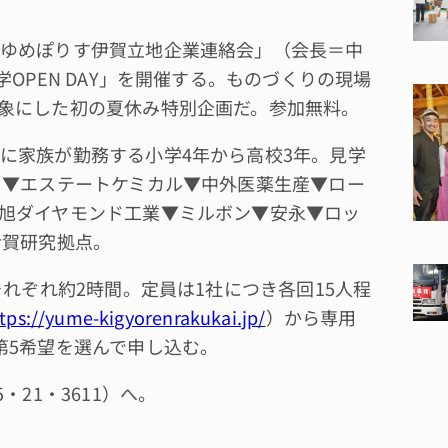
ゆめぽりす伊賀立地企業連絡会」（会長＝中
OPEN DAY」を開催する。ものづくりの現場
象にした初の夏休み特別企画だ。参加無料。
に家族が勤務する小学4年から高校3年。見学
ス▼エステートケミカル▼中外医薬生産▼ロー
旭ダイヤモンド工業▼ミルボン▼安永▼ロッ
伊賀研究拠点。
れぞれ約2時間。定員は1社につき各回15人程
tps://yume-kigyorenrakukai.jp/
）から専用
第5希望を選んで申し込む。
21・3611）へ。