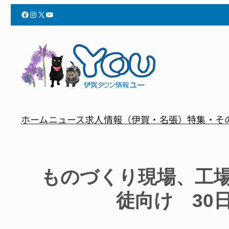
Facebook
Instagram
X
YouTube
ホーム
ニュース
求人情報（伊賀・名張）
特集・そ
ものづくり現場、工
徒向け 30