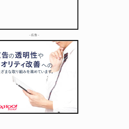
– 広告 –