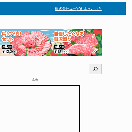
株式会社ユー
YOUよっかいち
検
索
– 広告 –