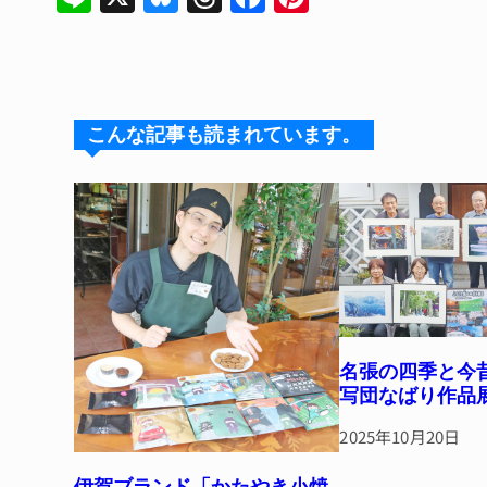
n
u
hr
a
n
e
e
e
c
te
s
a
e
re
k
d
b
st
こんな記事も読まれています。
y
s
o
o
k
名張の四季と今昔
写団なばり作品
2025年10月20日