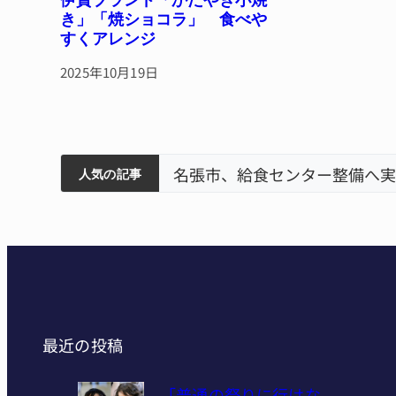
伊賀ブランド「かたやき小焼
き」「焼ショコラ」 食べや
すくアレンジ
2025年10月19日
筋まとまる
ティアで清掃 伊賀
以来3回目の派遣
害 名張
名張市、給食センター整備へ実
人気の記事
最近の投稿
「普通の祭りに行けな