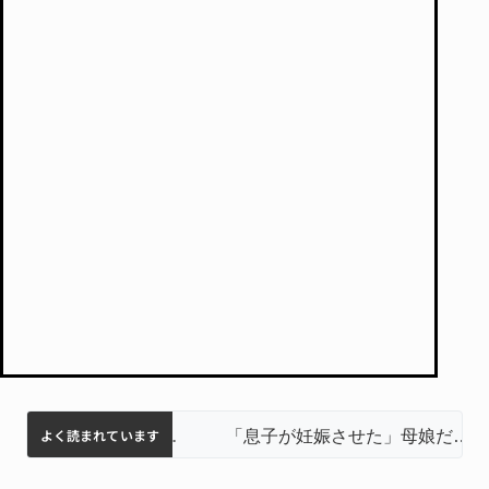
よく読まれています
名張市立病院のDMAT、熊本地震の被災地へ 能登以来3回目の派遣
中学校の陶壁モニュメント 地元建設会社がボランティアで清掃 伊賀
名張市水道料金47％値上げへ 答申案、審議会で大筋まとまる
器物損壊容疑で83歳女逮捕 伊賀署
「息子が妊娠させた」母娘だまされ400万円詐欺被害 名張