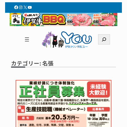
内
Facebook
Instagram
X
YouTube
容
を
ス
キ
検
ッ
索
プ
カテゴリー:
名張