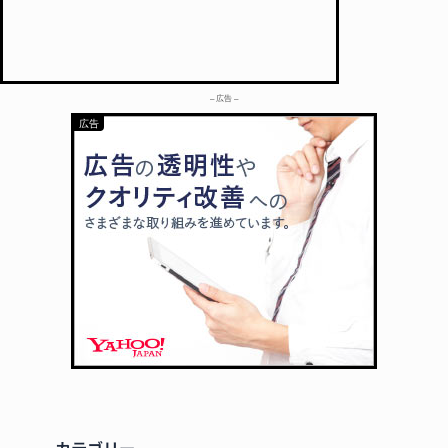
– 広告 –