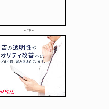
– 広告 –