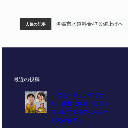
ティアで清掃 伊賀
以来3回目の派遣
害 名張
集約の年次計画も
名張市水道料金47％値上げへ
人気の記事
最近の投稿
「普通の祭りに行けな
い」家族に笑顔 名張市
立病院で食物アレルギー
配慮の夏祭り