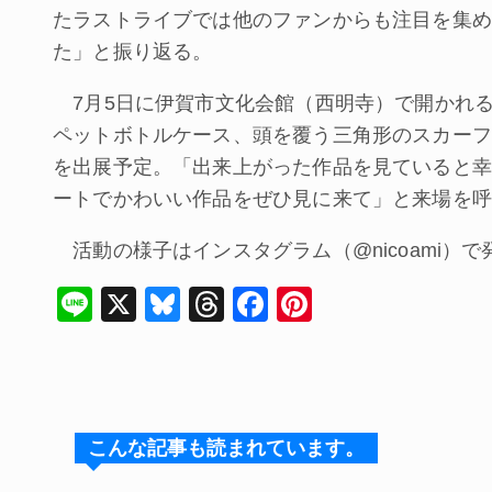
たラストライブでは他のファンからも注目を集め
た」と振り返る。
7月5日に伊賀市文化会館（西明寺）で開かれ
ペットボトルケース、頭を覆う三角形のスカーフ
を出展予定。「出来上がった作品を見ていると幸
ートでかわいい作品をぜひ見に来て」と来場を呼
活動の様子はインスタグラム（@nicoami）
Li
X
Bl
T
F
Pi
n
u
hr
a
nt
e
e
e
c
er
s
a
e
e
k
d
b
st
こんな記事も読まれています。
y
s
o