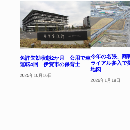
o
k
今年の名張、商
免許失効状態2か月 公用で車
ライアル参入で
運転4回 伊賀市の保育士
地図
2025年10月16日
2026年1月18日