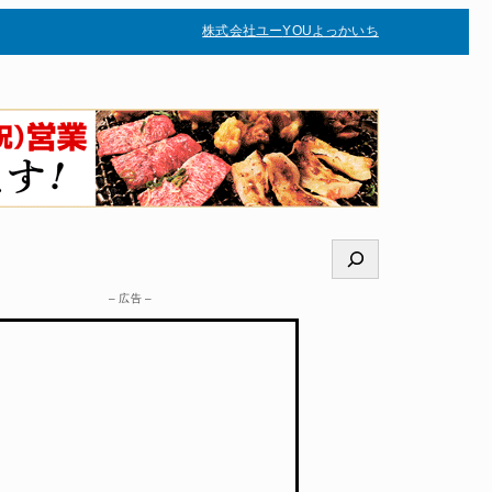
株式会社ユー
YOUよっかいち
–
検
索
– 広告 –