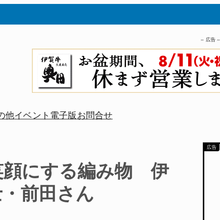
– 広告 
の他
イベント
電子版
お問合せ
笑顔にする編み物 伊
士・前田さん