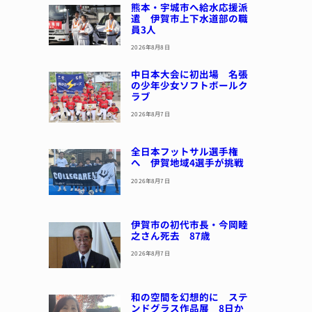
熊本・宇城市へ給水応援派
遣 伊賀市上下水道部の職
員3人
2026年8月8日
中日本大会に初出場 名張
の少年少女ソフトボールク
ラブ
2026年8月7日
全日本フットサル選手権
へ 伊賀地域4選手が挑戦
2026年8月7日
伊賀市の初代市長・今岡睦
之さん死去 87歳
2026年8月7日
和の空間を幻想的に ステ
ンドグラス作品展 8日か