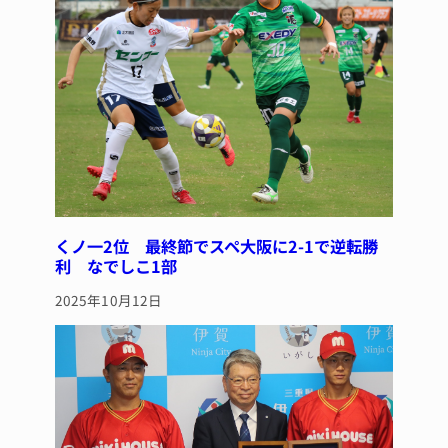
k
くノ一2位 最終節でスペ大阪に2-1で逆転勝
利 なでしこ1部
2025年10月12日