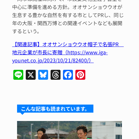
中心に準備を進める方針。オオサンショウウオが
生息する豊かな自然を有する市としてPRし、同じ
年の大阪・関西万博との関連イベントなども展開
するという。
【関連記事】オオサンショウウオ帽子で名張PR
地元企業が市長に寄贈（https://www.iga-
younet.co.jp/2023/10/21/82400/）
Li
X
Bl
T
F
Pi
n
u
hr
a
n
e
e
e
c
te
s
a
e
re
こんな記事も読まれています。
k
d
b
st
y
s
o
o