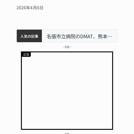
2026年4月6日
中学校の陶壁モニュメント 地元建設会社がボランティアで清掃 伊賀
名張市水道料金47％値上げへ 答申案、審議会で大筋まとまる
器物損壊容疑で83歳女逮捕 伊賀署
名張市立病院のDMAT、熊本地震の被災地へ 能登以来3回目の派遣
人気の記事
– 広告 –
– 広告 –