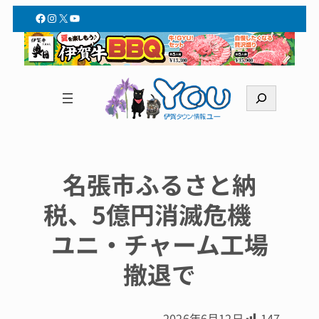
Facebook
Instagram
X
YouTube
検
索
名張市ふるさと納
税、5億円消滅危機
ユニ・チャーム工場
撤退で
2026年6月12日
147