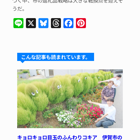
づく中、市の返礼品戦略は大きな転換点を迎えそ
うだ。
Li
X
Bl
T
F
Pi
n
u
hr
a
n
e
e
e
c
te
s
a
e
re
こんな記事も読まれています。
k
d
b
st
y
s
o
o
k
キョロキョロ目玉のふんわりコキア 伊賀市の