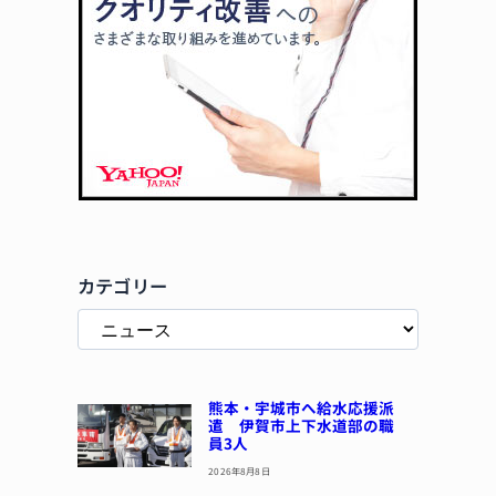
カテゴリー
熊本・宇城市へ給水応援派
遣 伊賀市上下水道部の職
員3人
2026年8月8日