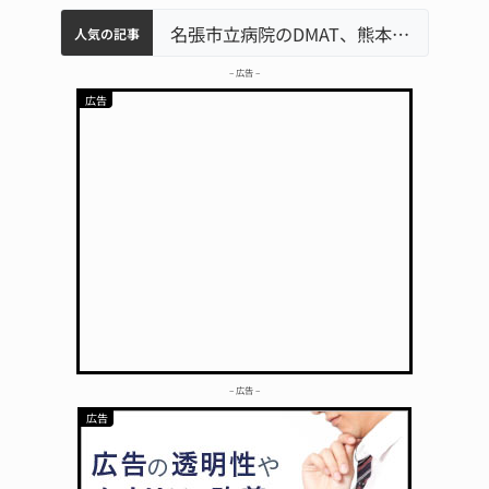
中学校の陶壁モニュメント 地元建設会社がボランティアで清掃 伊賀
名張市水道料金47％値上げへ 答申案、審議会で大筋まとまる
器物損壊容疑で83歳女逮捕 伊賀署
名張市立病院のDMAT、熊本地震の被災地へ 能登以来3回目の派遣
人気の記事
– 広告 –
– 広告 –