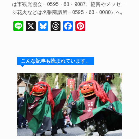
は市観光協会＝0595・63・9087、協賛やメッセー
ジ花火などは名張商議所＝0595・63・0080）へ。
Li
X
Bl
T
F
Pi
n
u
hr
a
nt
e
e
e
c
er
s
a
e
e
こんな記事も読まれています。
k
d
b
st
y
s
o
o
k