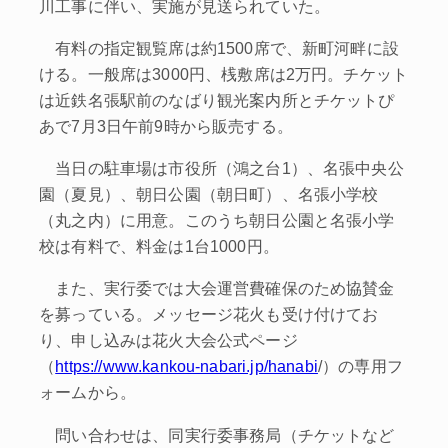
川工事に伴い、実施が見送られていた。
有料の指定観覧席は約1500席で、新町河畔に設
ける。一般席は3000円、桟敷席は2万円。チケット
は近鉄名張駅前のなばり観光案内所とチケットぴ
あで7月3日午前9時から販売する。
当日の駐車場は市役所（鴻之台1）、名張中央公
園（夏見）、朝日公園（朝日町）、名張小学校
（丸之内）に用意。このうち朝日公園と名張小学
校は有料で、料金は1台1000円。
また、実行委では大会運営費確保のため協賛金
を募っている。メッセージ花火も受け付けてお
り、申し込みは花火大会公式ページ
（
https://www.kankou-nabari.jp/hanabi
/）の専用フ
ォームから。
問い合わせは、同実行委事務局（チケットなど