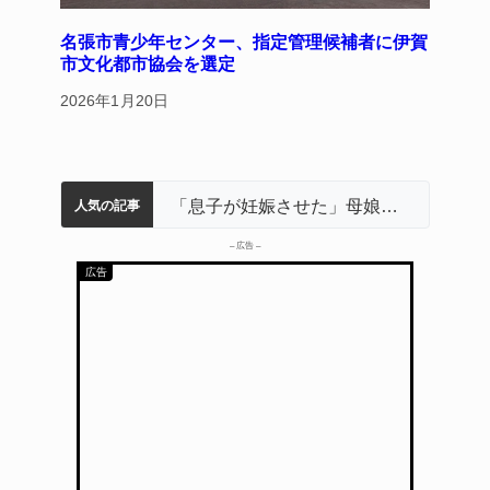
名張市青少年センター、指定管理候補者に伊賀
市文化都市協会を選定
2026年1月20日
名張市立病院のDMAT、熊本地震の被災地へ 能登以来3回目の派遣
中学校の陶壁モニュメント 地元建設会社がボランティアで清掃 伊賀
名張市水道料金47％値上げへ 答申案、審議会で大筋まとまる
器物損壊容疑で83歳女逮捕 伊賀署
「息子が妊娠させた」母娘だまされ400万円詐欺被害 名張
人気の記事
– 広告 –