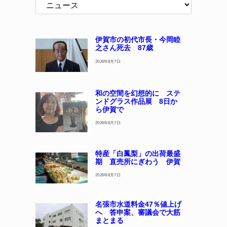
伊賀市の初代市長・今岡睦
之さん死去 87歳
2026年8月7日
和の空間を幻想的に ステ
ンドグラス作品展 8日か
ら伊賀で
2026年8月7日
特産「白鳳梨」の出荷最盛
期 直売所にぎわう 伊賀
2026年8月7日
名張市水道料金47％値上げ
へ 答申案、審議会で大筋
まとまる