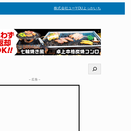
株式会社ユー
YOUよっかいち
–
検
索
– 広告 –