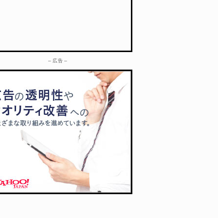
– 広告 –