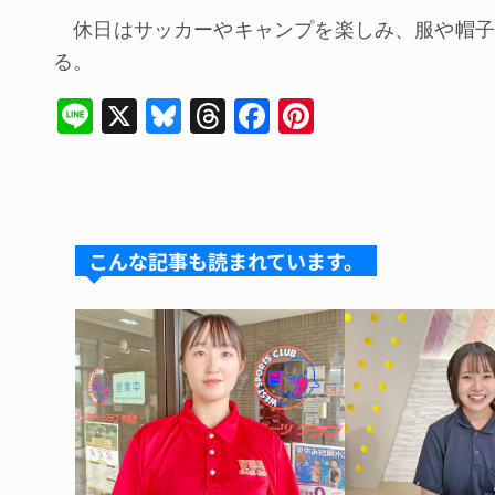
休日はサッカーやキャンプを楽しみ、服や帽子
る。
Li
X
Bl
T
F
Pi
n
u
hr
a
nt
e
e
e
c
er
s
a
e
e
k
d
b
st
こんな記事も読まれています。
y
s
o
o
k