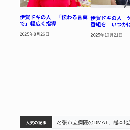
伊賀ドキの人 「伝わる言葉
伊賀ドキの人 
で」幅広く指導
番組を いつか
2025年8月26日
2025年10月21日
筋まとまる
ティアで清掃 伊賀
名張市立病院のDMAT、熊本
人気の記事