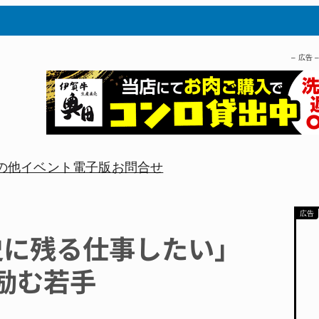
– 広告 
の他
イベント
電子版
お問合せ
史に残る仕事したい」
励む若手