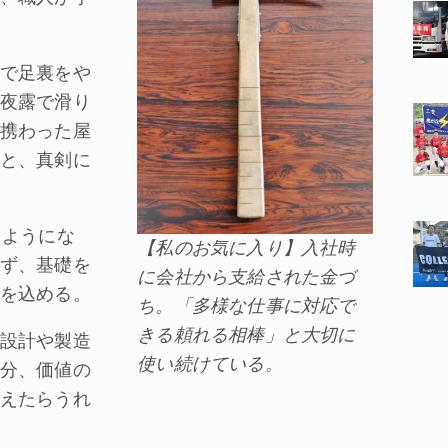
で足裏をや
夜露で滑り
携わった屋
と、真剣に
るようにな
【私のお気に入り】入社時
ず、基礎を
に会社から支給された金づ
を込める。
ち。「多様な仕事に対応で
きる頼れる相棒」と大切に
設計や製造
使い続けている。
分、価値の
えたらうれ