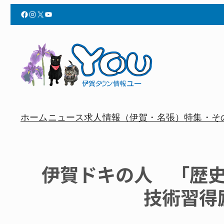
Facebook
Instagram
X
YouTube
ホーム
ニュース
求人情報（伊賀・名張）
特集・そ
伊賀ドキの人 「歴
技術習得