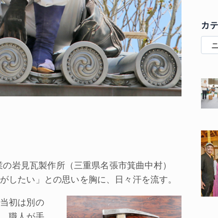
カ
創業の岩見瓦製作所（三重県名張市箕曲中村）
がしたい」との思いを胸に、日々汗を流す。
当初は別の
、職人が手