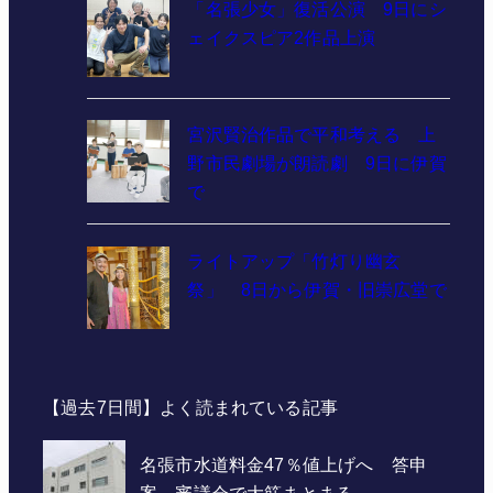
「名張少女」復活公演 9日にシ
ェイクスピア2作品上演
宮沢賢治作品で平和考える 上
野市民劇場が朗読劇 9日に伊賀
で
ライトアップ「竹灯り幽玄
祭」 8日から伊賀・旧崇広堂で
【過去7日間】よく読まれている記事