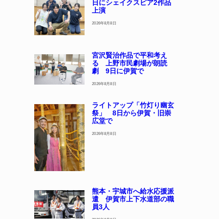
日にシェイクスピア2作品
上演
2026年8月8日
宮沢賢治作品で平和考え
る 上野市民劇場が朗読
劇 9日に伊賀で
2026年8月8日
ライトアップ「竹灯り幽玄
祭」 8日から伊賀・旧崇
広堂で
2026年8月8日
熊本・宇城市へ給水応援派
遣 伊賀市上下水道部の職
員3人