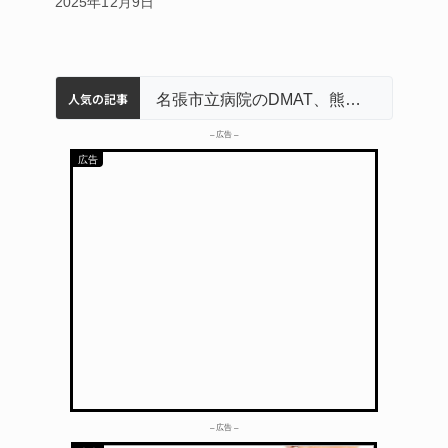
2025年12月9日
人気の記事
中学校の陶壁モニュメント 地元建設会社がボランティアで清掃 伊賀
名張市水道料金47％値上げへ 答申案、審議会で大筋まとまる
器物損壊容疑で83歳女逮捕 伊賀署
名張市立病院のDMAT、熊本地震の被災地へ 能登以来3回目の派遣
– 広告 –
– 広告 –