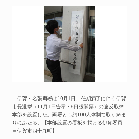
伊賀・名張両署は10月1日、任期満了に伴う伊賀
市長選挙（11月1日告示・8日投開票）の違反取締
本部を設置した。両署とも約100人体制で取り締ま
りにあたる。【本部設置の看板を掲げる伊賀署員
＝伊賀市四十九町】