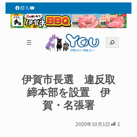
Facebook
Instagram
X
YouTube
検
索
伊賀市長選 違反取
締本部を設置 伊
賀・名張署
2020年10月1日
1