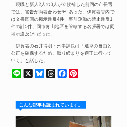
現職と新人2人の3人が立候補した前回の市長選
では、警告が両署合わせ6件あった。伊賀署管内で
は文書図画の掲示違反4件、事前運動の禁止違反1
件の計5件、同市青山地区を管轄する名張署では同
掲示違反1件だった。
伊賀署の石井博明・刑事課長は「選挙の自由と
公正を確保するため、取り締まりを適正に行って
いく」と話した。
Li
X
Bl
T
F
Pi
n
u
hr
a
nt
e
e
e
c
er
s
a
e
e
こんな記事も読まれています。
k
d
b
st
y
s
o