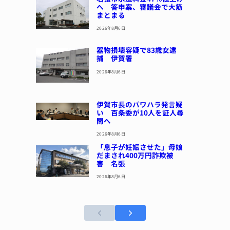
へ 答申案、審議会で大筋
まとまる
2026年8月6日
器物損壊容疑で83歳女逮
捕 伊賀署
2026年8月6日
伊賀市長のパワハラ発言疑
い 百条委が10人を証人尋
問へ
2026年8月6日
「息子が妊娠させた」母娘
だまされ400万円詐欺被
害 名張
2026年8月6日