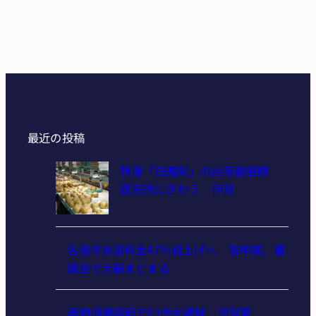
最近の投稿
特産「白鳳梨」の出荷最盛期
直売所にぎわう 伊賀
名張市水道料金47％値上げへ 答申案、審
議会で大筋まとまる
器物損壊容疑で83歳女逮捕 伊賀署