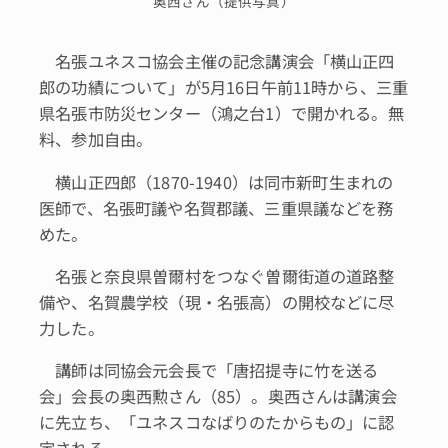
奥西さん（提供写真）
名張ユネスコ協会主催の記念講演会「横山正四
郎の功績について」が5月16日午前11時から、三重
県名張市防災センター（鴻之台1）で開かれる。無
料、参加自由。
横山正四郎（1870-1940）は同市新町生まれの
医師で、名張町議や名賀郡議、三重県議などを務
めた。
名張と奈良県曽爾村をつなぐ曽爾街道の道路整
備や、名賀農学校（現・名張高）の開校などに尽
力した。
講師は同協会元会長で「唐招提寺に竹を送る
会」会長の奥西勲さん（85）。奥西さんは講演会
に先立ち、「ユネスコなばりのたからもの」に認