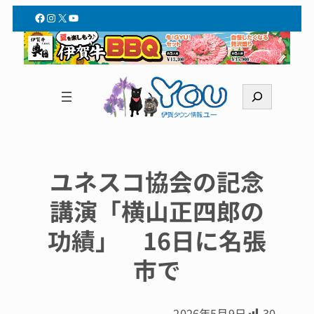
Facebook
Instagram
X
YouTube
検
索
ユネスコ協会の記念
講演「横山正四郎の
功績」 16日に名張
市で
2026年5月9日
30