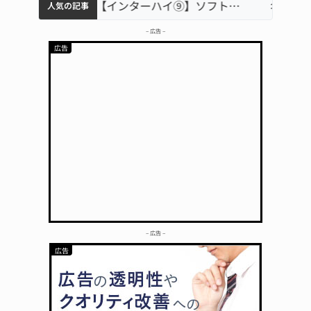
中学校の陶壁モニュメント 地元建設会社がボランティアで清掃 伊賀
【インターハイ⑨】ソフトテニス ミス減らし上位狙う 近大高専
名張市水道料金47％値上げへ 答申案、審議会で大筋まとまる
名張市立病院のDMAT、熊本地震の被災地へ 能登以来3回目の派遣
名張市、給食センター整備へ実施計画案 14小学校集約の年次計画も
人気の記事
– 広告 –
– 広告 –