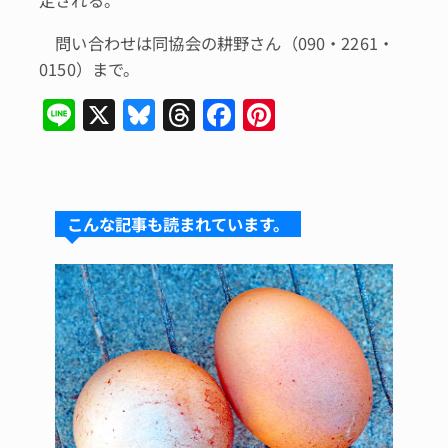
定される。
問い合わせは同協会の耕野さん（090・2261・
0150）まで。
Li
X
Bl
T
F
Pi
n
u
hr
a
n
e
e
e
c
te
s
a
e
re
こんな記事も読まれています。
k
d
b
st
y
s
o
o
k