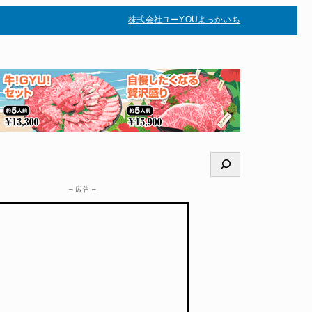
株式会社ユー
YOUよっかいち
–
検
索
– 広告 –