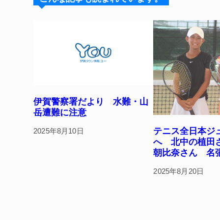
y
s
o
o
k
伊賀警察署だより 水難・山
岳遭難に注意
テニス全日本ジ
2025年8月10日
へ 北中の植田
朝比奈さん 名
2025年8月20日