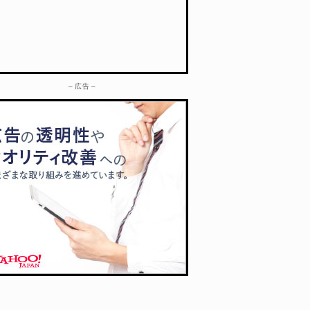
– 広告 –