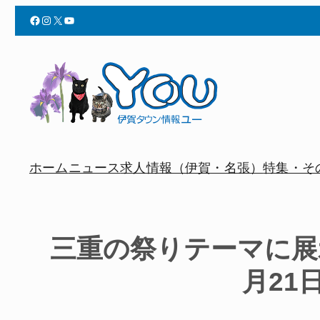
Facebook
Instagram
X
YouTube
ホーム
ニュース
求人情報（伊賀・名張）
特集・そ
三重の祭りテーマに展
月21