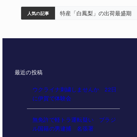
筋まとまる
ティアで清掃 伊賀
以来3回目の派遣
害 名張
特産「白鳳梨」の出荷最盛期 
人気の記事
最近の投稿
ウクライナ刺繍しませんか 22日
に伊賀で体験会
無免許で軽トラ運転疑い ブラジ
ル国籍の男逮捕 名張署