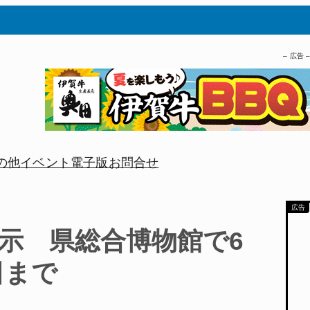
– 広告 
の他
イベント
電子版
お問合せ
示 県総合博物館で6
日まで