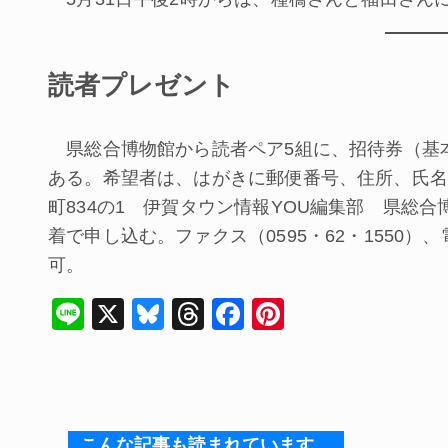
読者プレゼント
県総合博物館から読者ペア5組に、招待券（基
ある。希望者は、はがきに郵便番号、住所、氏名、
町834の1 伊賀タウン情報YOU編集部 県総合
着で申し込む。ファクス（0595・62・1550）、電子メー
可。
Li
X
Bl
T
F
Pi
n
u
hr
a
nt
e
e
e
c
er
s
a
e
e
k
d
b
st
こんな記事も読まれています。