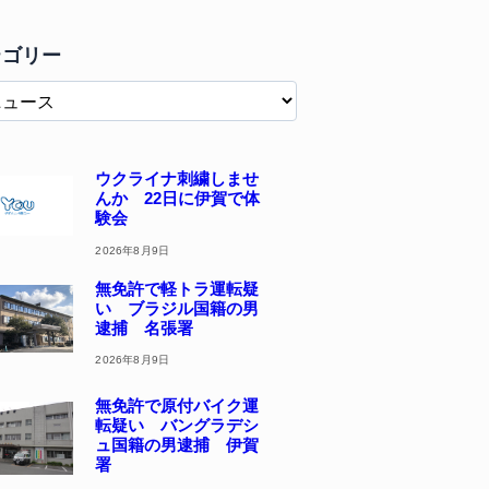
テゴリー
ウクライナ刺繍しませ
んか 22日に伊賀で体
験会
2026年8月9日
無免許で軽トラ運転疑
い ブラジル国籍の男
逮捕 名張署
2026年8月9日
無免許で原付バイク運
転疑い バングラデシ
ュ国籍の男逮捕 伊賀
署