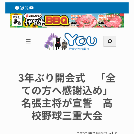
Facebook
Instagram
X
YouTube
検
索
3年ぶり開会式 「全
ての方へ感謝込め」
名張主将が宣誓 高
校野球三重大会
2022年7月8日
8