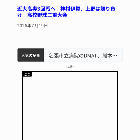
近大高専3回戦へ 神村伊賀、上野は競り負
け 高校野球三重大会
2026年7月19日
中学校の陶壁モニュメント 地元建設会社がボランティアで清掃 伊賀
名張市水道料金47％値上げへ 答申案、審議会で大筋まとまる
器物損壊容疑で83歳女逮捕 伊賀署
名張市立病院のDMAT、熊本地震の被災地へ 能登以来3回目の派遣
人気の記事
– 広告 –