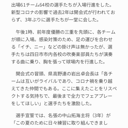
出場61チーム64校の選手たちが入場行進をした。
新型コロナの影響で過去2年は開会式が行われてお
らず、3年ぶりに選手たちが一堂に会した。
午後1時、前年度優勝の三重を先頭に、各チーム
が順に入場。感染対策のため、足の運びを合わせ
る「イチ、ニー」などの掛け声は無かったが、選
手たちは四日市市内各校の吹奏楽部員たちが演奏
する曲に乗り、胸を張って球場内を行進した。
開会式の冒頭、県高野連の岩出卓会長は「各チ
ームは互いがライバルであり、コロナ禍を乗り越
えてきた仲間でもある。ここに集えたことをリスペ
クトする気持ちで、最後まで全力でフェアプレー
をしてほしい」と選手たちを激励した。
選手宣誓では、名張の中山拓海主将（3年）が
「この夏のために日々練習に取り組んできまし