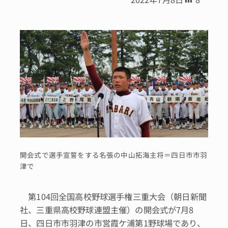
開会式で選手宣誓をする名張の中山拓海主将＝四日市市羽
津で
第104回全国高校野球選手権三重大会（朝日新聞
社、三重県高校野球連盟主催）の開会式が7月8
日、四日市市羽津の市営霞ケ浦第1野球場であり、