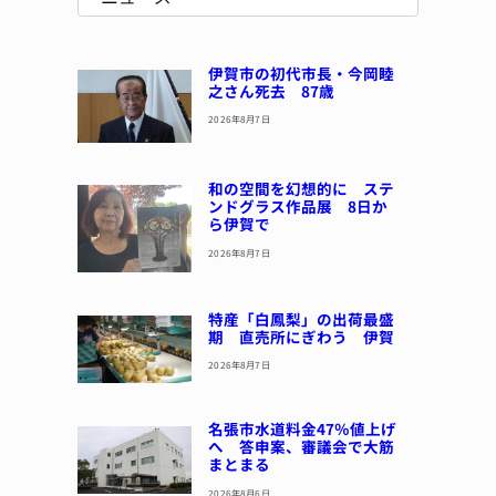
伊賀市の初代市長・今岡睦
之さん死去 87歳
2026年8月7日
和の空間を幻想的に ステ
ンドグラス作品展 8日か
ら伊賀で
2026年8月7日
特産「白鳳梨」の出荷最盛
期 直売所にぎわう 伊賀
2026年8月7日
名張市水道料金47％値上げ
へ 答申案、審議会で大筋
まとまる
2026年8月6日