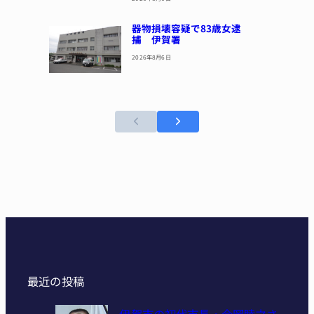
器物損壊容疑で83歳女逮
捕 伊賀署
2026年8月6日
最近の投稿
伊賀市の初代市長・今岡睦之さ