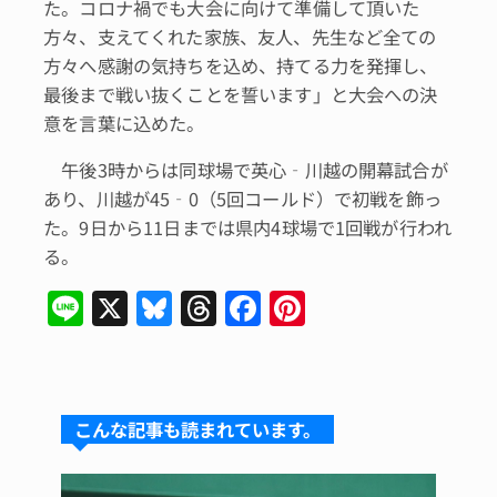
た。コロナ禍でも大会に向けて準備して頂いた
方々、支えてくれた家族、友人、先生など全ての
方々へ感謝の気持ちを込め、持てる力を発揮し、
最後まで戦い抜くことを誓います」と大会への決
意を言葉に込めた。
午後3時からは同球場で英心‐川越の開幕試合が
あり、川越が45‐0（5回コールド）で初戦を飾っ
た。9日から11日までは県内4球場で1回戦が行われ
る。
Li
X
Bl
T
F
Pi
n
u
hr
a
n
e
e
e
c
te
s
a
e
re
こんな記事も読まれています。
k
d
b
st
y
s
o