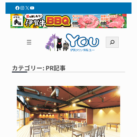
内
Facebook
Instagram
X
YouTube
容
を
ス
キ
検
ッ
索
プ
カテゴリー:
PR記事