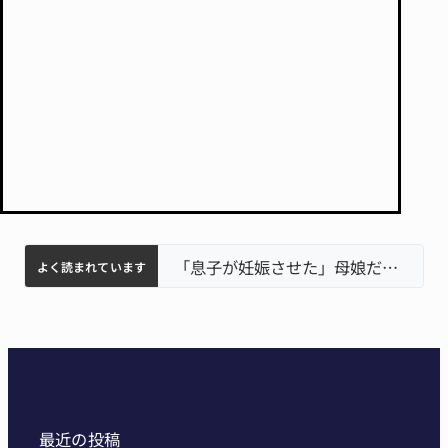
名張市立病院のDMAT、熊本地震の被災地へ 能登以来3回目の派遣
中学校の陶壁モニュメント 地元建設会社がボランティアで清掃 伊賀
名張市水道料金47％値上げへ 答申案、審議会で大筋まとまる
器物損壊容疑で83歳女逮捕 伊賀署
「息子が妊娠させた」母娘だまされ400万円詐欺被害 名張
よく読まれています
最近の投稿