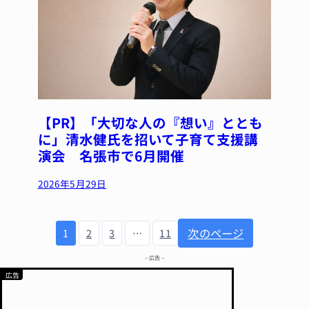
【PR】「大切な人の『想い』ととも
に」清水健氏を招いて子育て支援講
演会 名張市で6月開催
2026年5月29日
次のページ
1
2
3
…
11
– 広告 –