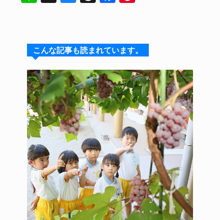
n
u
hr
a
nt
e
e
e
c
er
s
a
e
e
こんな記事も読まれています。
k
d
b
st
y
s
o
o
k