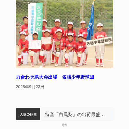
力合わせ県大会出場 名張少年野球団
2025年9月23日
人気の記事
名張市立病院のDMAT、熊本地震の被災地へ 能登以来3回目の派遣
中学校の陶壁モニュメント 地元建設会社がボランティアで清掃 伊賀
名張市水道料金47％値上げへ 答申案、審議会で大筋まとまる
特産「白鳳梨」の出荷最盛期 直売所にぎわう 伊賀
– 広告 –