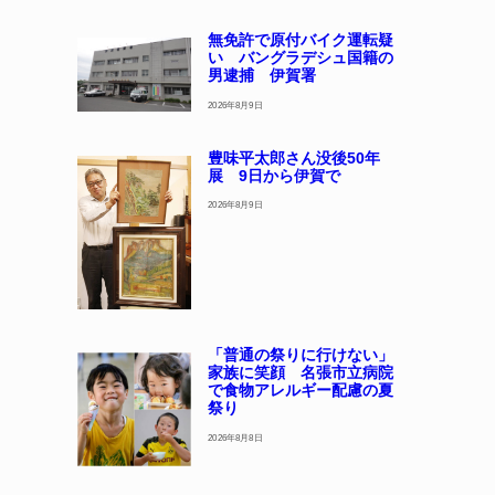
無免許で原付バイク運転疑
い バングラデシュ国籍の
男逮捕 伊賀署
2026年8月9日
豊味平太郎さん没後50年
展 9日から伊賀で
2026年8月9日
「普通の祭りに行けない」
家族に笑顔 名張市立病院
で食物アレルギー配慮の夏
祭り
2026年8月8日