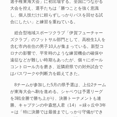
選手権東海大会」に初出場する。全国につながる
大会を控え、選手たちは「勝つことを強く意識
し、個人技だけに頼らずしっかりパスを回せる試
合にしたい」と練習を重ねている。
総合型地域スポーツクラブ「伊賀フューチャー
ズクラブ」のフットサル部門として、高校生1人を
含む市内在住の男子10人が集まっている。新型コ
ロナの影響で、平常時のような練習機会の確保や
遠征などが難しい時期もあったが、個々にボール
コントロール力を磨き、近隣府県での対外試合で
はパスワークや判断力を鍛えてきた。
8チームが参加した5月の県予選は、上位2チーム
が東海大会へ駒を進める。シャペウは予選リーグ
を3戦全勝で勝ち上がり、決勝トーナメントも連
勝。キャプテンの中森悠人君（14）＝緑ヶ丘中3年
＝は「特に決勝では最後までしっかり守備ができ