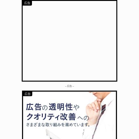
– 広告 –