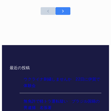
最近の投稿
ウクライナ刺繍しませんか 22日に伊賀で
体験会
無免許で軽トラ運転疑い ブラジル国籍の
男逮捕 名張署