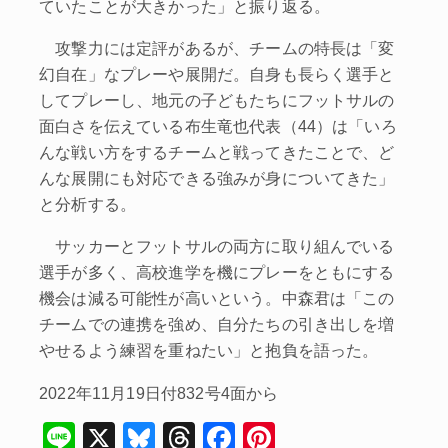
ていたことが大きかった」と振り返る。
攻撃力には定評があるが、チームの特長は「変
幻自在」なプレーや展開だ。自身も長らく選手と
してプレーし、地元の子どもたちにフットサルの
面白さを伝えている布生竜也代表（44）は「いろ
んな戦い方をするチームと戦ってきたことで、ど
んな展開にも対応できる強みが身についてきた」
と分析する。
サッカーとフットサルの両方に取り組んでいる
選手が多く、高校進学を機にプレーをともにする
機会は減る可能性が高いという。中森君は「この
チームでの連携を強め、自分たちの引き出しを増
やせるよう練習を重ねたい」と抱負を語った。
2022年11月19日付832号4面から
Li
X
Bl
T
F
Pi