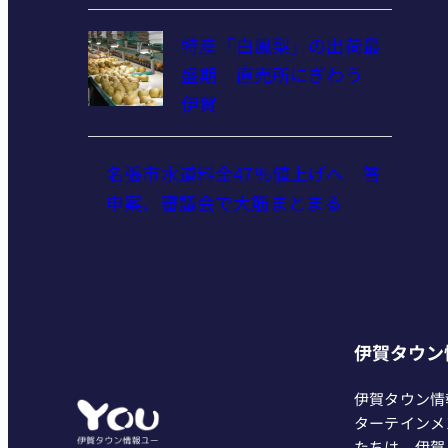
特産「白鳳梨」の出荷最
盛期 直売所にぎわう
伊賀
名張市水道料金47％値上げへ 答
申案、審議会で大筋まとまる
伊賀タウン
伊賀タウン情
ターテインメ
たちは、伊賀