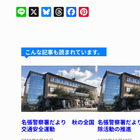
Li
X
Bl
T
F
Pi
n
u
hr
a
n
e
e
e
c
te
s
a
e
re
k
d
b
st
こんな記事も読まれています。
y
s
o
o
k
名張警察署だより 秋の全国
名張警察署だよ
交通安全運動
除活動の推進