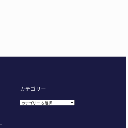
妊娠させた」母娘だまされ400万円詐欺被害 名張
カテゴリー
カ
テ
ゴ
リ