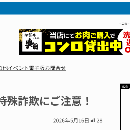
– 広告 –
の他
イベント
電子版
お問合せ
特殊詐欺にご注意！
2026年5月16日
28