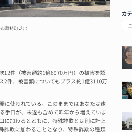
カ
張市蔵持町芝出
12件（被害額約1億6970万円）の被害を認
2件、被害額についてもプラス約1億3110万
罪に使われている。このままではあなたは逮
る手口が、未遂も含めて昨年から増えていま
口に加わるとともに、特殊詐欺とは別に計上
特殊詐欺に加わることとなり、特殊詐欺の種類