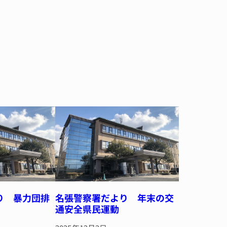
り 暴力団排
名張警察署だより 年末の交
通安全県民運動