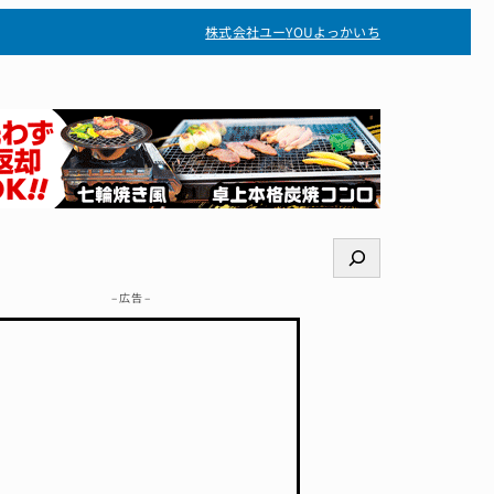
株式会社ユー
YOUよっかいち
検
索
– 広告 –