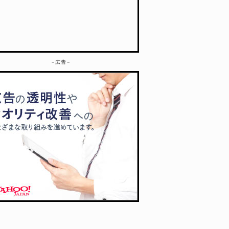
– 広告 –