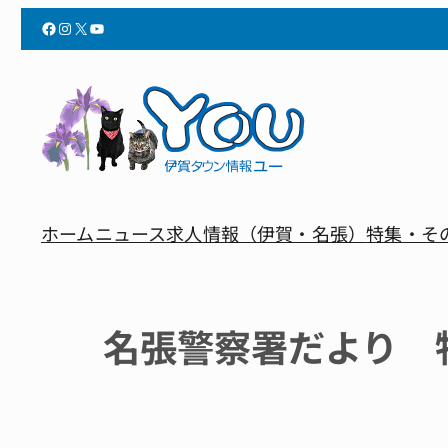
Facebook
Instagram
X
YouTube
ホーム
ニュース
求人情報（伊賀・名張）
特集・そ
名張警察署だより 