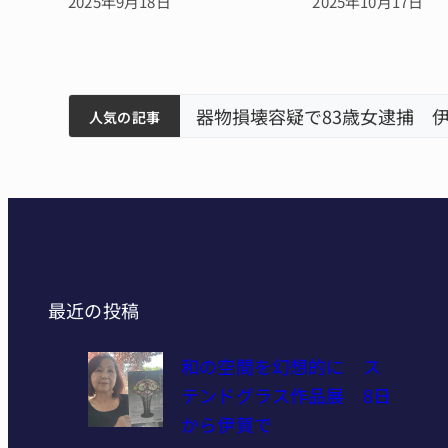
2025年9月18日
2025年10月17日
筋まとまる
ティアで清掃 伊賀
以来3回目の派遣
器物損壊容疑で83歳女逮捕 
人気の記事
最近の投稿
和の空間を幻想的に ス
テンドグラス作品展 8日
から伊賀で