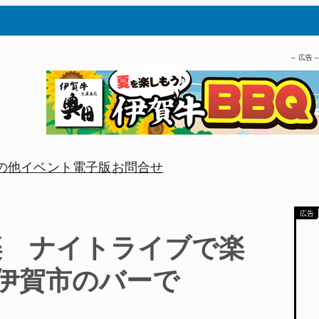
– 広告 
の他
イベント
電子版
お問合せ
楽 ナイトライブで楽
に伊賀市のバーで