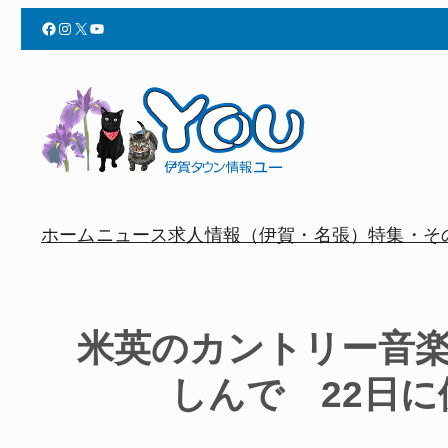
Facebook
Instagram
X
YouTube
ホーム
ニュース
求人情報（伊賀・名張）
特集・そ
米英のカントリー音
しんで 22日