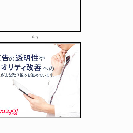
– 広告 –