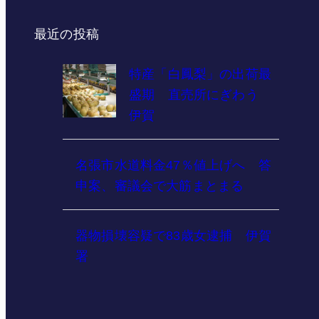
最近の投稿
特産「白鳳梨」の出荷最
盛期 直売所にぎわう
伊賀
名張市水道料金47％値上げへ 答
申案、審議会で大筋まとまる
器物損壊容疑で83歳女逮捕 伊賀
署