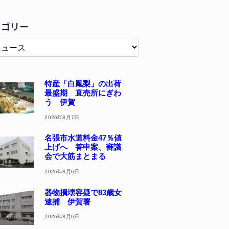
テゴリー
特産「白鳳梨」の出荷
最盛期 直売所にぎわ
う 伊賀
2026年8月7日
名張市水道料金47％値
上げへ 答申案、審議
会で大筋まとまる
2026年8月6日
器物損壊容疑で83歳女
逮捕 伊賀署
2026年8月6日