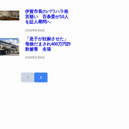
伊賀市長のパワハラ発
言疑い 百条委が10人
を証人尋問へ
2026年8月6日
「息子が妊娠させた」
母娘だまされ400万円詐
欺被害 名張
2026年8月6日