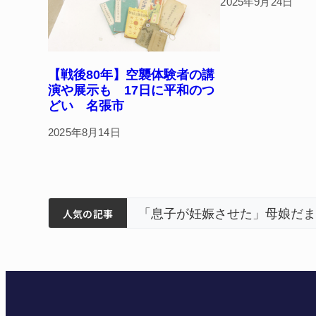
2025年9月24日
【戦後80年】空襲体験者の講
演や展示も 17日に平和のつ
どい 名張市
2025年8月14日
筋まとまる
ティアで清掃 伊賀
以来3回目の派遣
「息子が妊娠させた」母娘だま
人気の記事