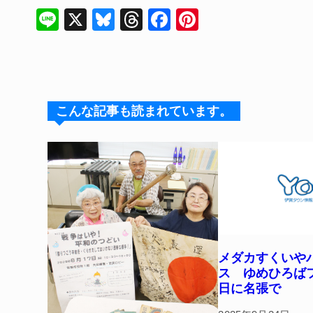
Li
X
Bl
T
F
Pi
n
u
hr
a
nt
e
e
e
c
er
s
a
e
e
k
d
b
st
こんな記事も読まれています。
y
s
o
o
k
メダカすくいや
ス ゆめひろばフ
日に名張で