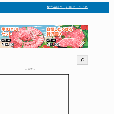
株式会社ユー
YOUよっかいち
–
検
索
– 広告 –