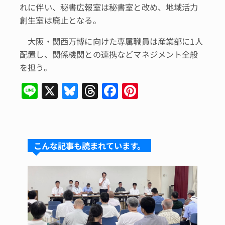
れに伴い、秘書広報室は秘書室と改め、地域活力
創生室は廃止となる。
大阪・関西万博に向けた専属職員は産業部に1人
配置し、関係機関との連携などマネジメント全般
を担う。
Li
X
Bl
T
F
Pi
n
u
hr
a
n
e
e
e
c
te
s
a
e
re
こんな記事も読まれています。
k
d
b
st
y
s
o
o
k