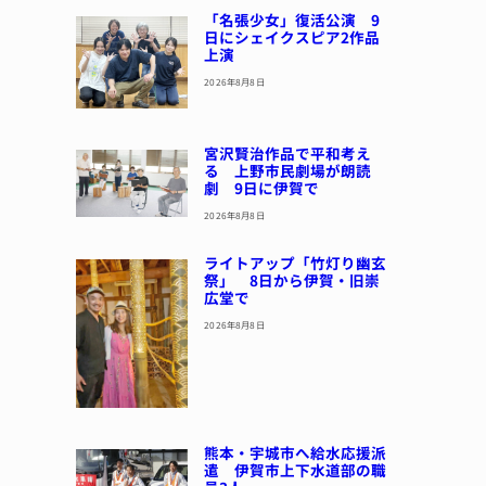
「名張少女」復活公演 9
日にシェイクスピア2作品
上演
2026年8月8日
宮沢賢治作品で平和考え
る 上野市民劇場が朗読
劇 9日に伊賀で
2026年8月8日
ライトアップ「竹灯り幽玄
祭」 8日から伊賀・旧崇
広堂で
2026年8月8日
熊本・宇城市へ給水応援派
遣 伊賀市上下水道部の職