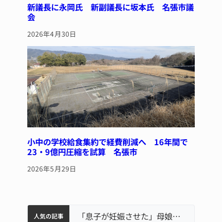
新議長に永岡氏 新副議長に坂本氏 名張市議
会
2026年4月30日
小中の学校給食集約で経費削減へ 16年間で
23・9億円圧縮を試算 名張市
2026年5月29日
中学校の陶壁モニュメント 地元建設会社がボランティアで清掃 伊賀
名張市水道料金47％値上げへ 答申案、審議会で大筋まとまる
名張市立病院のDMAT、熊本地震の被災地へ 能登以来3回目の派遣
「息子が妊娠させた」母娘だまされ400万円詐欺被害 名張
人気の記事