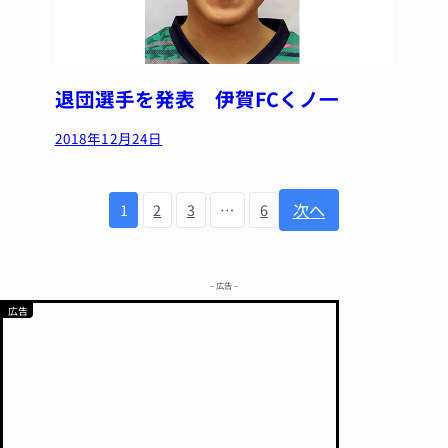
退団選手を発表 伊賀FCくノ一
2018年12月24日
次へ
1
2
3
…
6
– 広告 –