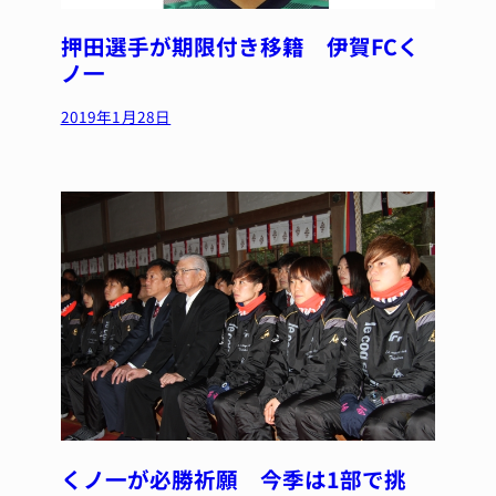
押田選手が期限付き移籍 伊賀FCく
ノ一
2019年1月28日
くノ一が必勝祈願 今季は1部で挑