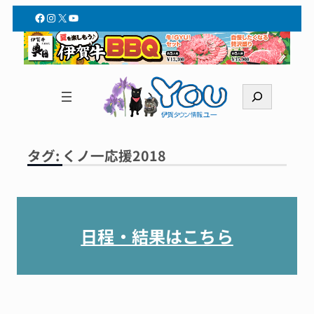
内
Facebook
Instagram
X
YouTube
容
を
ス
キ
検
ッ
索
プ
タグ:
くノ一応援2018
日程・結果はこちら