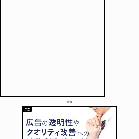
– 広告 –