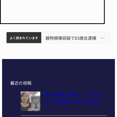
名張市立病院のDMAT、熊本地震の被災地へ 能登以来3回目の派遣
中学校の陶壁モニュメント 地元建設会社がボランティアで清掃 伊賀
名張市水道料金47％値上げへ 答申案、審議会で大筋まとまる
器物損壊容疑で83歳女逮捕 伊賀署
よく読まれています
最近の投稿
和の空間を幻想的に ステンド
グラス作品展 8日から伊賀で