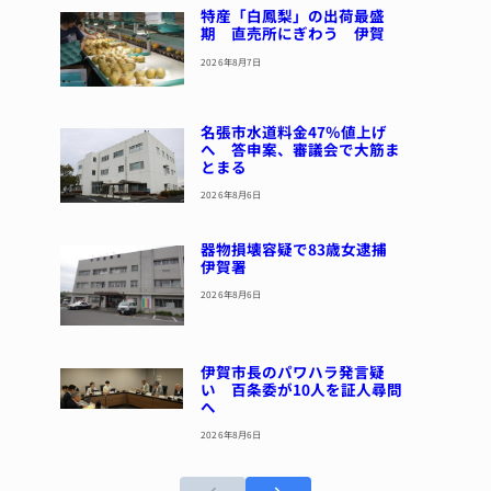
特産「白鳳梨」の出荷最盛
期 直売所にぎわう 伊賀
2026年8月7日
名張市水道料金47％値上げ
へ 答申案、審議会で大筋ま
とまる
2026年8月6日
器物損壊容疑で83歳女逮捕
伊賀署
2026年8月6日
伊賀市長のパワハラ発言疑
い 百条委が10人を証人尋問
へ
2026年8月6日