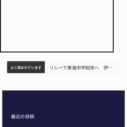
名張市立病院のDMAT、熊本地震の被災地へ 能登以来3回目の派遣
リレーで東海中学総体へ 伊賀・名張
中学校の陶壁モニュメント 地元建設会社がボランティアで清掃 伊賀
【インターハイ⑨】ソフトテニス ミス減らし上位狙う 近大高専
【インターハイ⑪】女子ホッケー 悲願の初出場、個性生かす 名張青峰
よく読まれています
最近の投稿