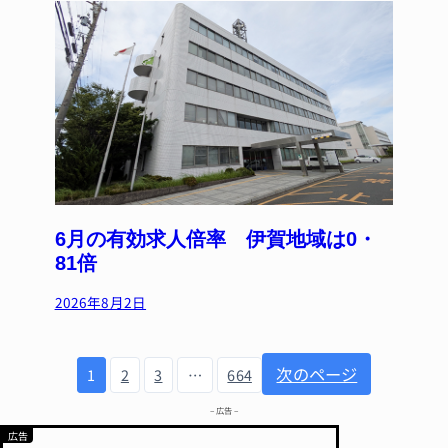
6月の有効求人倍率 伊賀地域は0・
81倍
2026年8月2日
次のページ
1
2
3
…
664
– 広告 –