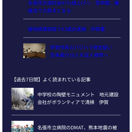
名張市水道料金47％値上げへ 答申案、審
議会で大筋まとまる
器物損壊容疑で83歳女逮捕 伊賀署
伊賀市長のパワハラ発言疑い
百条委が10人を証人尋問へ
【過去7日間】よく読まれている記事