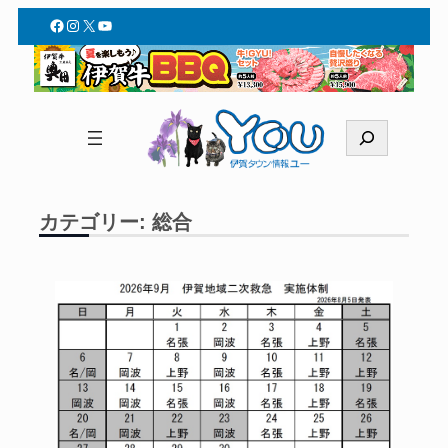
内
Facebook
Instagram
X
YouTube
容
を
ス
キ
検
ッ
索
プ
カテゴリー:
総合