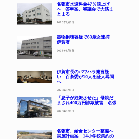
名張市水道料金47％値上げ
へ 答申案、審議会で大筋ま
とまる
2026年8月6日
器物損壊容疑で83歳女逮捕
伊賀署
2026年8月6日
伊賀市長のパワハラ発言疑
い 百条委が10人を証人尋問
へ
2026年8月6日
「息子が妊娠させた」母娘だ
まされ400万円詐欺被害 名張
2026年8月6日
名張市、給食センター整備へ
実施計画案 14小学校集約の