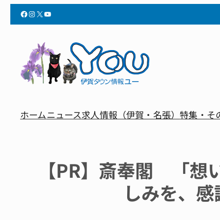
Facebook
Instagram
X
YouTube
ホーム
ニュース
求人情報（伊賀・名張）
特集・そ
【PR】斎奉閣 「想
しみを、感