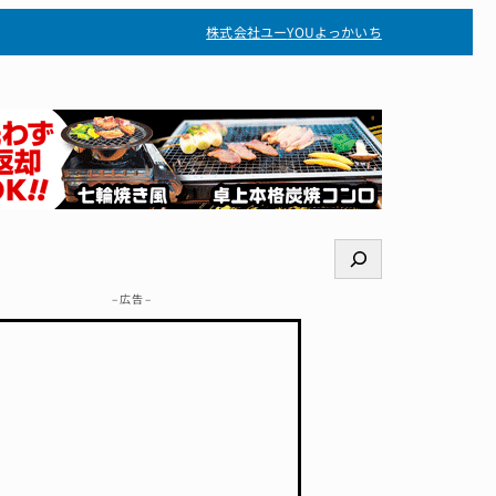
株式会社ユー
YOUよっかいち
検
索
– 広告 –