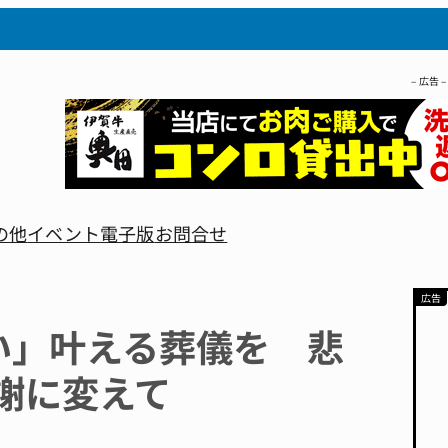
– 広告 –
の他
イベント
電子版
お問合せ
い」叶える葬儀を 悲
謝に変えて