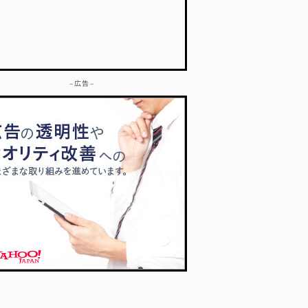
– 広告 –