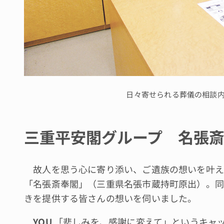
日々寄せられる葬儀の相談
三重平安閣グループ 名張
故人を思う心に寄り添い、ご遺族の想いを叶え
「名張斎奉閣」（三重県名張市蔵持町原出）。同
きを提供する皆さんの想いを伺いました。
YOU
「悲しみを、感謝に変えて」というキャ