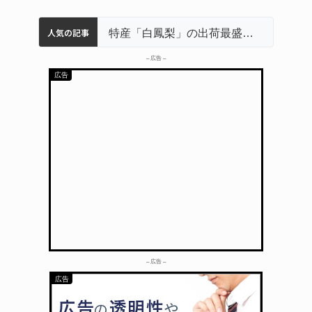
人気の記事
名張市立病院のDMAT、熊本地震の被災地へ 能登以来3回目の派遣
中学校の陶壁モニュメント 地元建設会社がボランティアで清掃 伊賀
特産「白鳳梨」の出荷最盛期 直売所にぎわう 伊賀
名張市水道料金47％値上げへ 答申案、審議会で大筋まとまる
「息子が妊娠させた」母娘だまされ400万円詐欺被害 名張
– 広告 –
– 広告 –