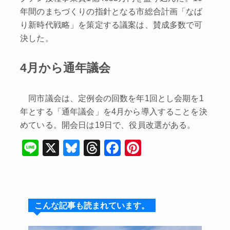
年間のまちづくりの指針となる市総合計画「なば
り新時代戦略」を策定する議案は、賛成多数で可
決した。
4月から通年議会
同市議会は、定例会の回数を年1回とし会期を1
年とする「通年議会」を4月から導入することを決
めている。開会日は19日で、役員改選がある。
Li
X
Bl
T
F
Pi
n
u
hr
a
nt
e
e
e
c
er
s
a
e
e
こんな記事も読まれています。
k
d
b
st