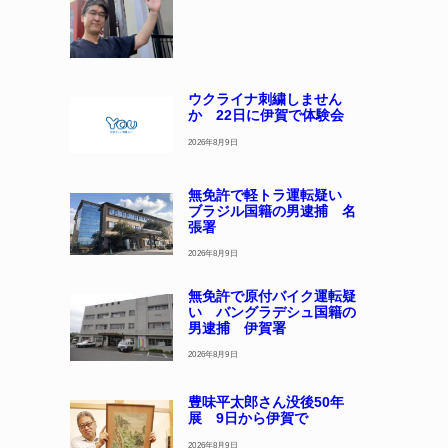
ウクライナ刺繍しません
か 22日に伊賀で体験会
2026年8月9日
無免許で軽トラ運転疑い
ブラジル国籍の男逮捕 名
張署
2026年8月9日
無免許で原付バイク運転疑
い バングラデシュ国籍の
男逮捕 伊賀署
2026年8月9日
豊味平太郎さん没後50年
展 9日から伊賀で
2026年8月9日