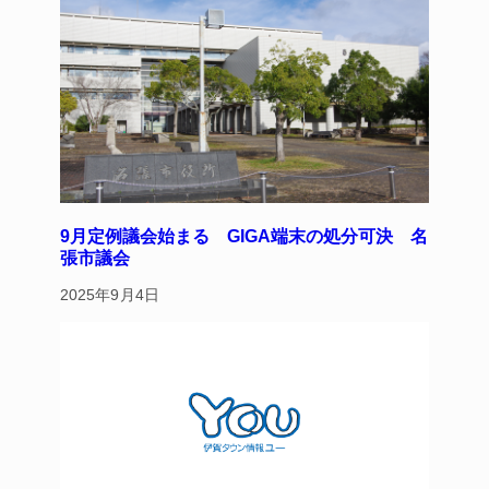
y
s
o
o
k
9月定例議会始まる GIGA端末の処分可決 名
張市議会
2025年9月4日