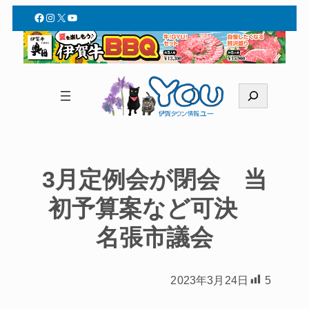
Facebook
Instagram
X
YouTube
検
索
3月定例会が閉会 当
初予算案など可決
名張市議会
2023年3月24日
5