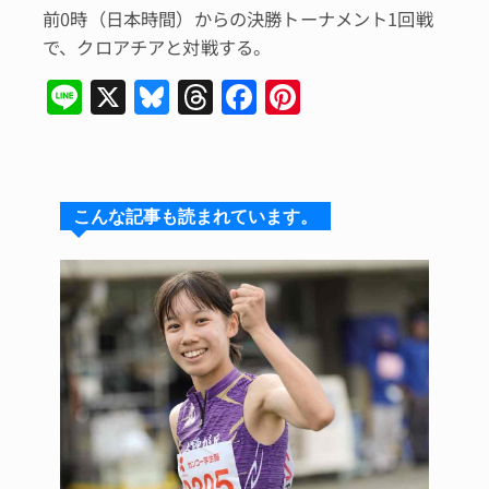
前0時（日本時間）からの決勝トーナメント1回戦
で、クロアチアと対戦する。
Li
X
Bl
T
F
Pi
n
u
hr
a
n
e
e
e
c
te
s
a
e
re
こんな記事も読まれています。
k
d
b
st
y
s
o
o
k