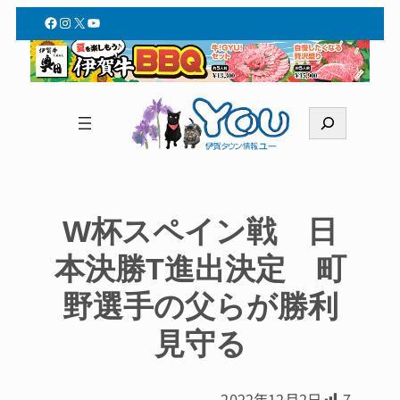
Facebook
Instagram
X
YouTube
検
索
W杯スペイン戦 日
本決勝T進出決定 町
野選手の父らが勝利
見守る
2022年12月2日
7