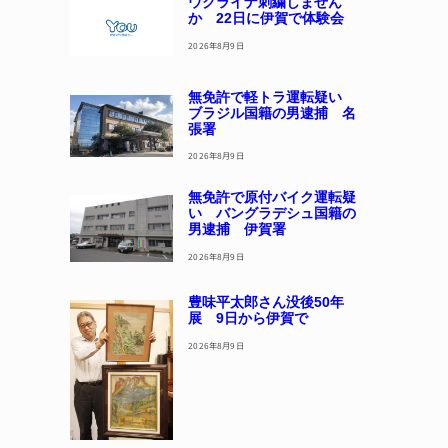
ウクライナ刺繍しません
か 22日に伊賀で体験会
2026年8月9日
無免許で軽トラ運転疑い
ブラジル国籍の男逮捕 名
張署
2026年8月9日
無免許で原付バイク運転疑
い バングラデシュ国籍の
男逮捕 伊賀署
2026年8月9日
豊味平太郎さん没後50年
展 9日から伊賀で
2026年8月9日