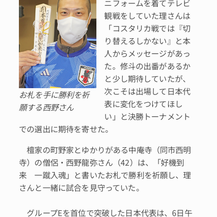
ニフォームを着てテレビ
観戦をしていた理さんは
「コスタリカ戦では『切
り替えるしかない』と本
人からメッセージがあっ
た。修斗の出番があるか
と少し期待していたが、
次こそは出場して日本代
お札を手に勝利を祈
表に変化をつけてほし
願する西野さん
い」と決勝トーナメント
での選出に期待を寄せた。
檀家の町野家とゆかりがある中庵寺（同市西明
寺）の僧侶・西野龍弥さん（42）は、「好機到
来 一蹴入魂」と書いたお札で勝利を祈願し、理
さんと一緒に試合を見守っていた。
グループEを首位で突破した日本代表は、6日午