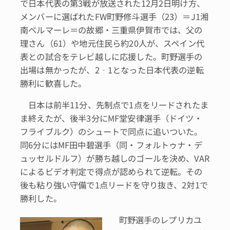
で日本代表の第3戦が放送された12月2日明け方、
メンバーに選ばれたFW町野修斗選手（23）＝J1湘
南ベルマーレ＝の故郷・三重県伊賀市では、父の
理さん（61）や地元住民ら約20人が、スペイン代
表との試合をテレビ越しに応援した。町野選手の
出場は無かったが、2‐1となった日本代表の逆転
勝利に歓喜した。
日本は前半11分、先制点で1点をリードされたま
ま終えたが、後半3分にMF堂安律選手（ドイツ・
フライブルク）のシュートで同点に追いついた。
同6分にはMF田中碧選手（同・フォルトゥナ・デ
ュッセルドルフ）が勝ち越しのゴールを決め、VAR
によるビデオ判定で得点が認められて逆転。その
後も粘り強い守備で1点リードを守り抜き、2対1で
勝利した。
町野選手のレプリカユ