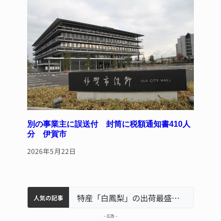
別の事業主に誤送付 封筒に税額通知書410人
分 伊賀市
2026年5月22日
中学校の陶壁モニュメント 地元建設会社がボランティアで清掃 伊賀
名張市水道料金47％値上げへ 答申案、審議会で大筋まとまる
名張市立病院のDMAT、熊本地震の被災地へ 能登以来3回目の派遣
特産「白鳳梨」の出荷最盛期 直売所にぎわう 伊賀
人気の記事
– 広告 –