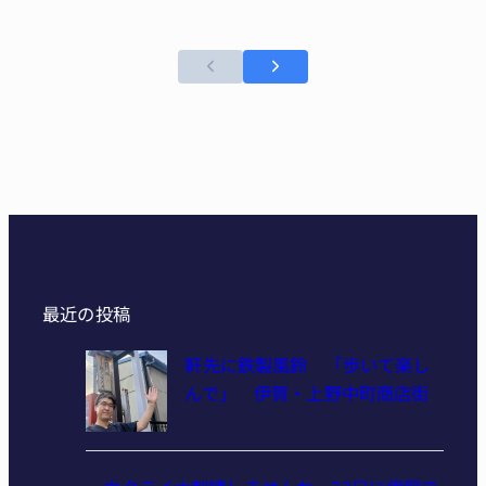
最近の投稿
軒先に鉄製風鈴 「歩いて楽し
んで」 伊賀・上野中町商店街