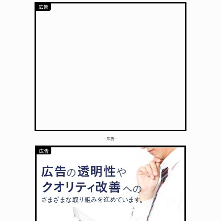
– 広告 –