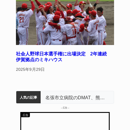
社会人野球日本選手権に出場決定 2年連続
伊賀拠点のミキハウス
2025年9月29日
中学校の陶壁モニュメント 地元建設会社がボランティアで清掃 伊賀
名張市水道料金47％値上げへ 答申案、審議会で大筋まとまる
名張市立病院のDMAT、熊本地震の被災地へ 能登以来3回目の派遣
人気の記事
– 広告 –