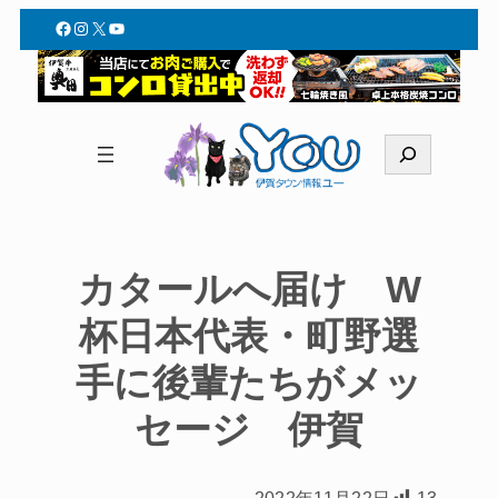
Facebook
Instagram
X
YouTube
検
索
カタールへ届け W
杯日本代表・町野選
手に後輩たちがメッ
セージ 伊賀
2022年11月22日
13