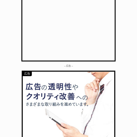
– 広告 –