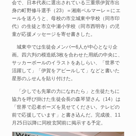
会で、日本代表に選出されている三重県伊賀市出
身の町野修斗選手（23）＝湘南ベルマーレ＝にエ
ールを送ろうと、母校の市立城東中学校（同市印
代）の生徒と市立中瀬小学校（同市西明寺）の児
童が応援メッセージを寄せ書きした。
城東中では生徒会メンバー6人が中心となり企
画。四六判の模造紙3枚を合わせた用紙の中央に、
サッカーボールのイラストをあしらい、「世界で
活躍して」「伊賀をアピールして」などと書いた
星形のふせんを貼り付けた。
「少しでも先輩の力になれたら」と生徒たちに
協力を呼び掛けた生徒会長の森琴望さん（14）は
「世界で忍者ポーズを見せてください。テレビの
前で応援しています」と書き込んだ。完成後、11
月25日以降に同校玄関前に掲示する予定。