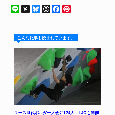
Li
X
Bl
T
F
Pi
n
u
hr
a
nt
e
e
e
c
er
s
a
e
e
こんな記事も読まれています。
k
d
b
st
y
s
o
o
k
ユース世代ボルダー大会に124人 LJCも開催