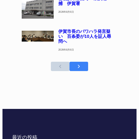
捕 伊賀署
2026年8月6日
伊賀市長のパワハラ発言疑
い 百条委が10人を証人尋
問へ
2026年8月6日
最近の投稿