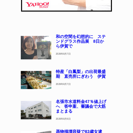
和の空間を幻想的に ステ
ンドグラス作品展 8日か
ら伊賀で
2026年8月7日
特産「白鳳梨」の出荷最盛
期 直売所にぎわう 伊賀
2026年8月7日
名張市水道料金47％値上げ
へ 答申案、審議会で大筋
まとまる
2026年8月6日
器物損壊容疑で83歳女逮