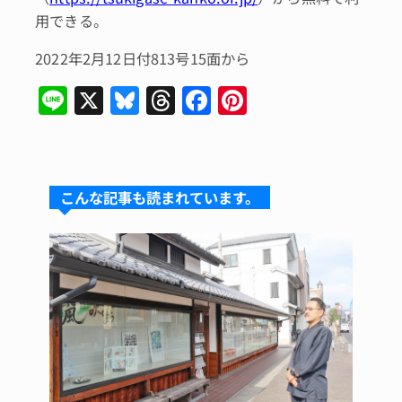
用できる。
2022年2月12日付813号15面から
Li
X
Bl
T
F
Pi
n
u
hr
a
n
e
e
e
c
te
s
a
e
re
こんな記事も読まれています。
k
d
b
st
y
s
o
o
k