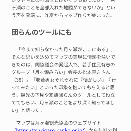
ヶ瀬のことを全部入れた地図ができないか」とい
う声を発端に、昨夏からマップ作りが始まった。
団らんのツールにも
「今まで知らなかった月ヶ瀬がここにある」。
そんな思いを込めてマップの実現に情熱を注いで
きたのは、同協議会の発起人で、若手住民有志の
グループ「月ヶ瀬みらい」会長の松本直之さん
（38）。「老若男女それぞれに『懐かしい』『行
ってみたい』といった印象を抱いてもらえると思
う。観光の下見や家族団らんのツールとして役立
ててもらい、月ヶ瀬のことをより深く知ってほし
い」と語った。
マップは月ヶ瀬観光協会のウェブサイト
（
https://tsukigase-kanko.or.jp/
）から無料で利