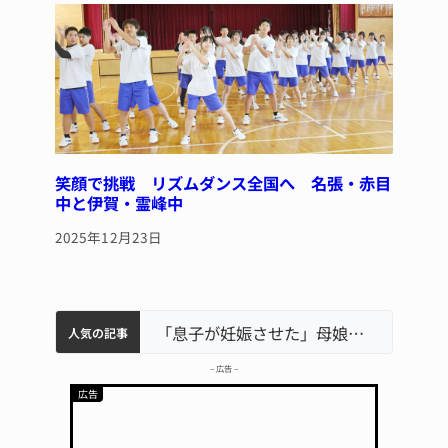
笑顔で挑戦 リズムダンス全国へ 名張・赤目
中と伊賀・霊峰中
2025年12月23日
中学校の陶壁モニュメント 地元建設会社がボランティアで清掃 伊賀
名張市水道料金47％値上げへ 答申案、審議会で大筋まとまる
名張市立病院のDMAT、熊本地震の被災地へ 能登以来3回目の派遣
「息子が妊娠させた」母娘だまされ400万円詐欺被害 名張
人気の記事
– 広告 –