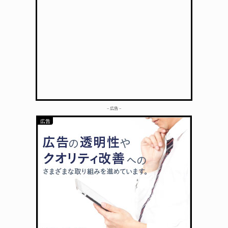
– 広告 –