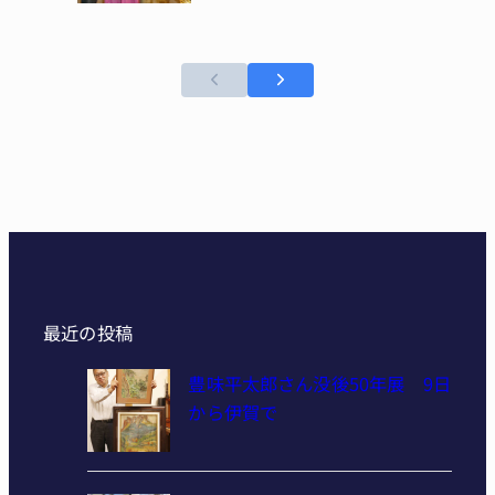
最近の投稿
豊味平太郎さん没後50年展 9日
から伊賀で