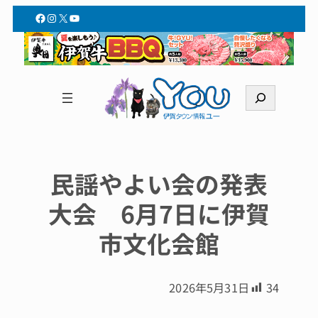
Facebook
Instagram
X
YouTube
検
索
民謡やよい会の発表
大会 6月7日に伊賀
市文化会館
2026年5月31日
34