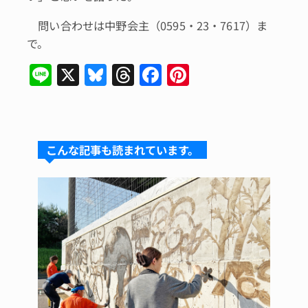
問い合わせは中野会主（0595・23・7617）ま
で。
Li
X
Bl
T
F
Pi
n
u
hr
a
n
e
e
e
c
te
s
a
e
re
こんな記事も読まれています。
k
d
b
st
y
s
o
o
k