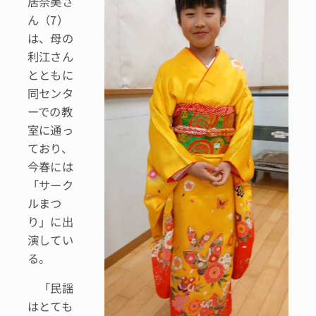
居奈美さ
ん（7）
は、母の
利江さん
とともに
同センタ
ーでの教
室に通っ
ており、
今春には
「サーク
ルまつ
り」に出
演してい
る。
「民謡
はとても