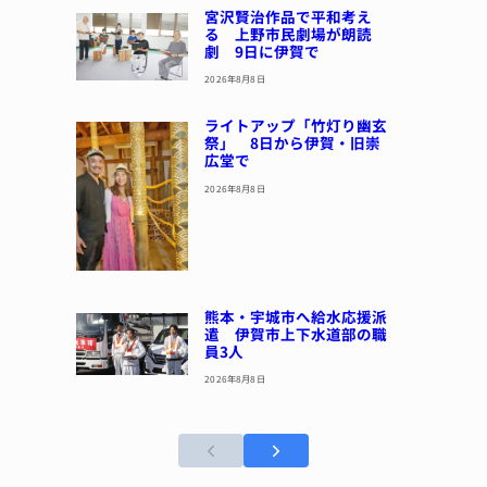
宮沢賢治作品で平和考え
る 上野市民劇場が朗読
劇 9日に伊賀で
2026年8月8日
ライトアップ「竹灯り幽玄
祭」 8日から伊賀・旧崇
広堂で
2026年8月8日
熊本・宇城市へ給水応援派
遣 伊賀市上下水道部の職
員3人
2026年8月8日