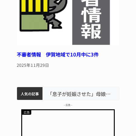
不審者情報 伊賀地域で10月中に3件
2025年11月29日
中学校の陶壁モニュメント 地元建設会社がボランティアで清掃 伊賀
名張市水道料金47％値上げへ 答申案、審議会で大筋まとまる
名張市立病院のDMAT、熊本地震の被災地へ 能登以来3回目の派遣
「息子が妊娠させた」母娘だまされ400万円詐欺被害 名張
人気の記事
– 広告 –