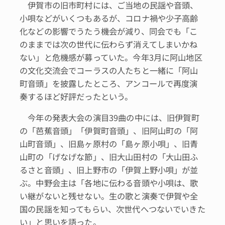
伊賀市の旧市町村には、ご当地の民謡や音頭、
小唄などがいくつもあるが、コロナ禍や少子高齢
化などの影響でうたう機会が減り、同会でも「こ
のままでは次の世代に伝わらず消えてしまいかね
ない」と危機感が募っていた。今年3月に阿山地区
の文化交流会でコーラスの人たちと一緒に「阿山
町音頭」を披露したところ、アンコールで再度演
奏するほど好評だったという。
今年の発表大会の演目39曲の中には、旧伊賀町
の「芭蕉音頭」「伊賀町音頭」、旧阿山町の「阿
山町音頭」、旧島ヶ原村の「島ヶ原小唄」、旧青
山町の「げなげな節」、旧大山田村の「大山田ふ
るさと音頭」、旧上野市の「伊賀上野小唄」が並
ぶ。中野会主は「各地に伝わる音頭や小唄は、歌
い継がないと残せない。生の歌と演奏で伊賀や全
国の民謡を知ってもらい、次世代へつないでいきた
い」と思いを語った。