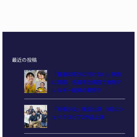
最近の投稿
「普通の祭りに行けない」家族
に笑顔 名張市立病院で食物ア
レルギー配慮の夏祭り
「名張少女」復活公演 9日にシ
ェイクスピア2作品上演