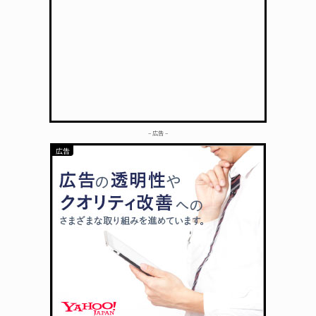
– 広告 –