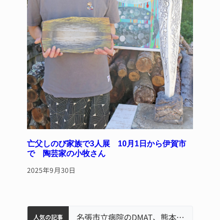
亡父しのび家族で3人展 10月1日から伊賀市
で 陶芸家の小牧さん
2025年9月30日
中学校の陶壁モニュメント 地元建設会社がボランティアで清掃 伊賀
名張市水道料金47％値上げへ 答申案、審議会で大筋まとまる
器物損壊容疑で83歳女逮捕 伊賀署
名張市立病院のDMAT、熊本地震の被災地へ 能登以来3回目の派遣
人気の記事