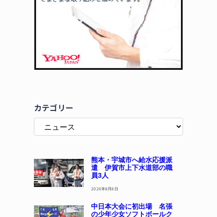
カテゴリー
熊本・宇城市へ給水応援派
遣 伊賀市上下水道部の職
員3人
2026年8月8日
中日本大会に初出場 名張
の少年少女ソフトボールク