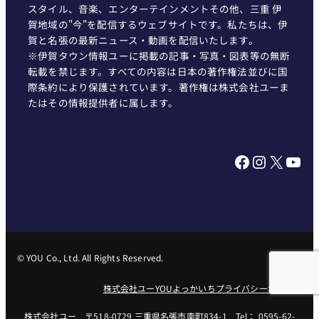
スタイル、音楽、エンターテインメントその他、三重 伊
賀地域の"今"を配信するウェブサイトです。私たちは、伊
賀と名張の最新ニュース・動画を配信いたします。
※伊賀タウン情報ユーに掲載の記事・写真・図表等の無断
転載を禁じます。すべての内容は日本の著作権法並びに国
際条約により保護されています。著作権は株式会社ユーま
たはその情報提供者に属します。
Facebook
Instagram
X
YouTube
© YOU Co., Ltd. All Rights Reserved.
株式会社ユー
YOUよっかいち
プライバシーポリシー
株式会社ユー 〒518-0729 三重県名張市南町834-1 Tel： 0595-62-