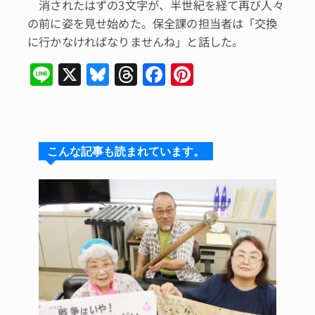
消されたはずの3文字が、半世紀を経て再び人々
の前に姿を見せ始めた。保全課の担当者は「交換
に行かなければなりませんね」と話した。
Li
X
Bl
T
F
Pi
n
u
hr
a
n
e
e
e
c
te
s
a
e
re
こんな記事も読まれています。
k
d
b
st
y
s
o
o
k