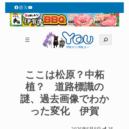
Facebook
Instagram
X
YouTube
検
索
ここは松原？中柘
植？ 道路標識の
謎、過去画像でわか
った変化 伊賀
2026年6月8日
35