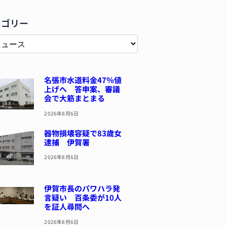
テゴリー
名張市水道料金47％値
上げへ 答申案、審議
会で大筋まとまる
2026年8月6日
器物損壊容疑で83歳女
逮捕 伊賀署
2026年8月6日
伊賀市長のパワハラ発
言疑い 百条委が10人
を証人尋問へ
2026年8月6日