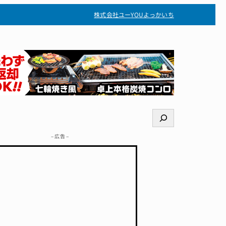
株式会社ユー
YOUよっかいち
検
索
– 広告 –