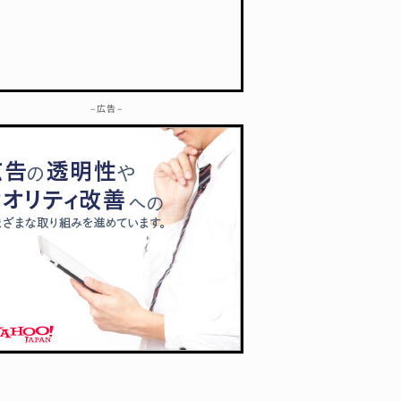
– 広告 –