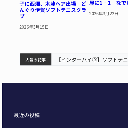
屋に1‐1 なで
子に西畑、木津ペア出場 ど
んぐり伊賀ソフトテニスクラ
2026年3月22日
ブ
2026年3月15日
ティアで清掃 伊賀
以来3回目の派遣
【インターハイ⑨】ソフトテニ
人気の記事
最近の投稿