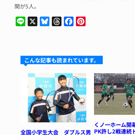
関が5人。
Li
X
Bl
T
F
Pi
n
u
hr
a
n
e
e
e
c
te
s
a
e
re
k
d
b
st
こんな記事も読まれています。
y
s
o
o
k
くノ一ホーム開
PK許し2戦連続
全国小学生大会 ダブルス男