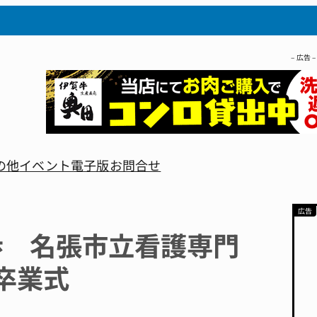
– 広告 –
の他
イベント
電子版
お問合せ
歩 名張市立看護専門
卒業式