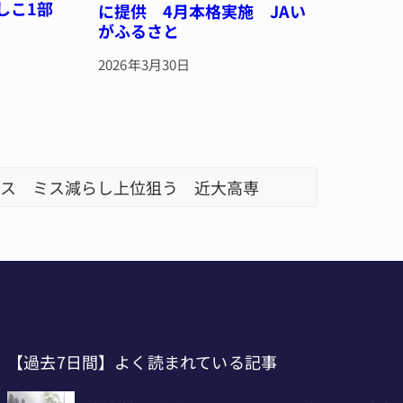
しこ1部
に提供 4月本格実施 JAい
がふるさと
2026年3月30日
ス ミス減らし上位狙う 近大高専
リレーで
名張市、
【過去7日間】よく読まれている記事