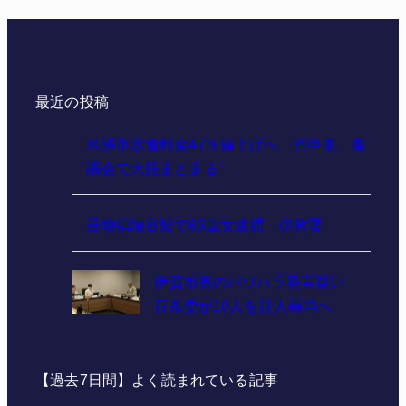
最近の投稿
名張市水道料金47％値上げへ 答申案、審
議会で大筋まとまる
器物損壊容疑で83歳女逮捕 伊賀署
伊賀市長のパワハラ発言疑い
百条委が10人を証人尋問へ
【過去7日間】よく読まれている記事