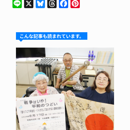
Li
X
Bl
T
F
Pi
n
u
hr
a
nt
e
e
e
c
er
s
a
e
e
こんな記事も読まれています。
k
d
b
st
y
s
o
o
k