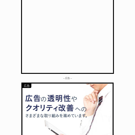
– 広告 –