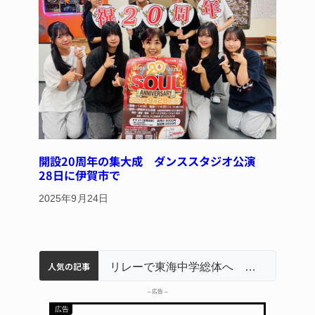
開設20周年の集大成 ダンススタジオ公演
28日に伊賀市で
2025年9月24日
人気の記事
名張市立病院のDMAT、熊本地震の被災地へ 能登以来3回目の派遣
中学校の陶壁モニュメント 地元建設会社がボランティアで清掃 伊賀
【インターハイ⑨】ソフトテニス ミス減らし上位狙う 近大高専
リレーで東海中学総体へ 伊賀・名張
– 広告 –