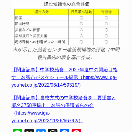
市が示した給食センター建設候補地の評価（中間
報告書内の表を基に作成）
【関連記事】中学校給食 2027年度中の開始目指
す 名張市がスケジュール提示（https://www.iga-
younet.co.jp/2022/06/14/59319/）
【関連記事】自校方式の中学校給食を 要望書と
署名3758筆提出 名張の保護者らの会
（https://www.iga-
younet.co.jp/2022/11/26/66792/）