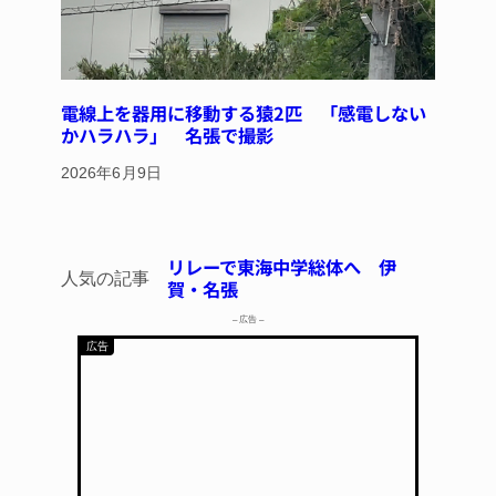
電線上を器用に移動する猿2匹 「感電しない
かハラハラ」 名張で撮影
2026年6月9日
モニュメント 地
DMAT、熊本地
イ⑨】ソフトテニ
んぼに転落 運転
リレーで東海中学総体へ 伊
ボランティアで清
 能登以来3回目
し上位狙う 近大
人気の記事
亡 伊賀市で
賀・名張
– 広告 –