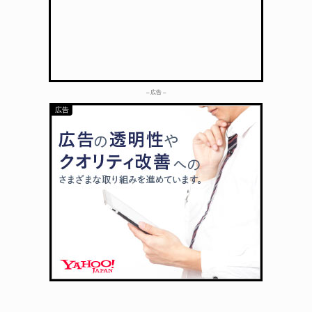
– 広告 –