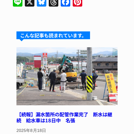
Li
X
Bl
T
F
Pi
n
u
hr
a
nt
e
e
e
c
er
s
a
e
e
こんな記事も読まれています。
k
d
b
st
y
s
o
o
k
【続報】漏水箇所の配管作業完了 断水は継
続 給水車は18日中 名張
2025年8月18日