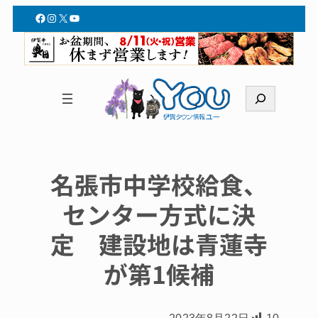
Facebook
Instagram
X
YouTube
検
索
名張市中学校給食、
センター方式に決
定 建設地は青蓮寺
が第1候補
2023年8月22日
10