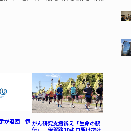
選手が退団 伊
がん研究支援訴え「生命の駅
伝」 伊賀路30キロ駆け抜け