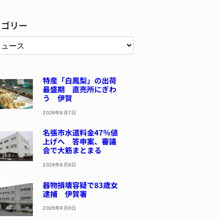
テゴリー
特産「白鳳梨」の出荷
最盛期 直売所にぎわ
う 伊賀
2026年8月7日
名張市水道料金47％値
上げへ 答申案、審議
会で大筋まとまる
2026年8月6日
器物損壊容疑で83歳女
逮捕 伊賀署
2026年8月6日