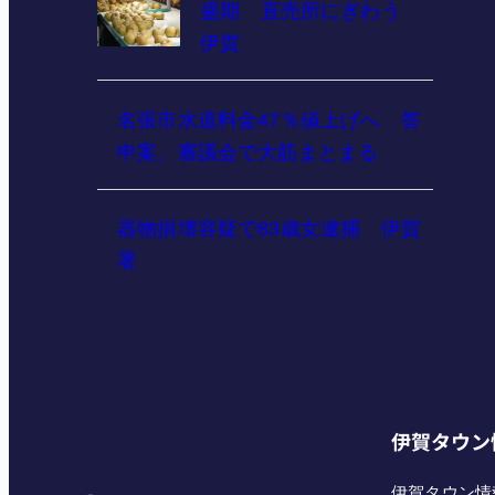
盛期 直売所にぎわう
伊賀
名張市水道料金47％値上げへ 答
申案、審議会で大筋まとまる
器物損壊容疑で83歳女逮捕 伊賀
署
伊賀タウン
伊賀タウン情