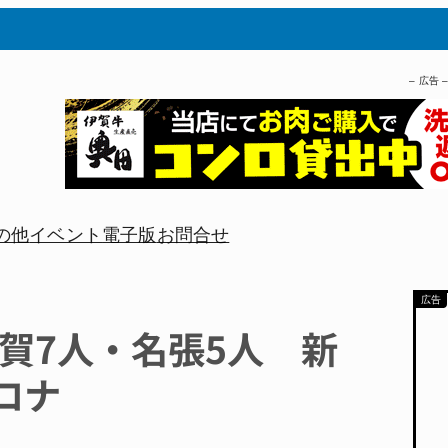
– 広告 
の他
イベント
電子版
お問合せ
伊賀7人・名張5人 新
ロナ