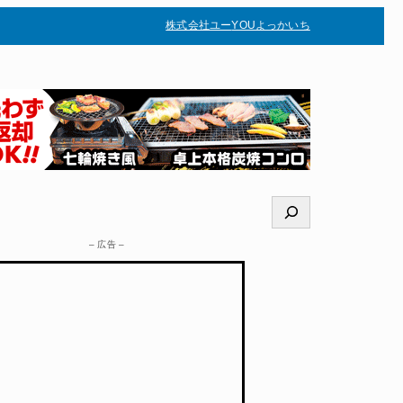
株式会社ユー
YOUよっかいち
–
検
索
– 広告 –