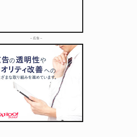
– 広告 –