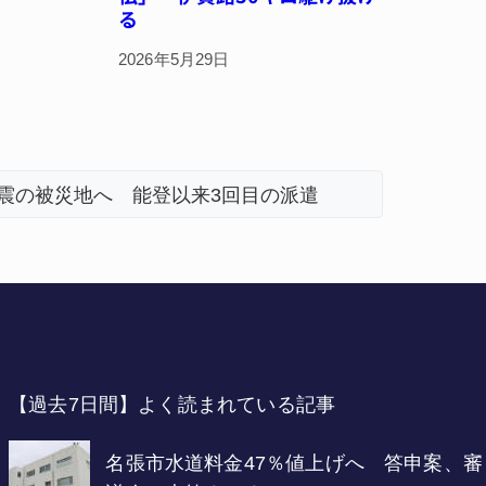
る
2026年5月29日
地震の被災地へ 能登以来3回目の派遣
器物損壊
「息子が
【過去7日間】よく読まれている記事