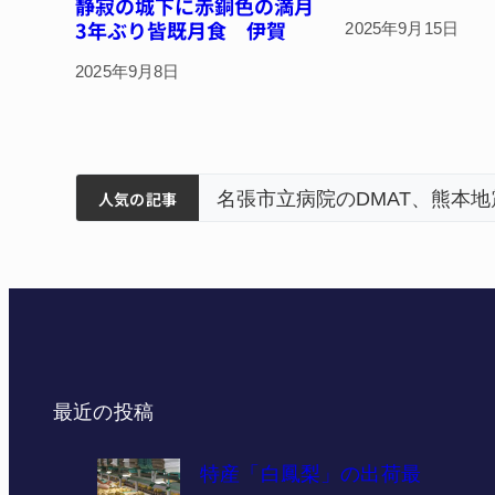
静寂の城下に赤銅色の満月
3年ぶり皆既月食 伊賀
2025年9月15日
2025年9月8日
筋まとまる
ティアで清掃 伊賀
名張市立病院のDMAT、熊本
人気の記事
最近の投稿
特産「白鳳梨」の出荷最