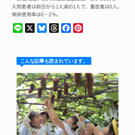
入院患者は前日から1人減の1人で、重症者は0人。
病床使用率は0・2％。
Li
X
Bl
T
F
Pi
n
u
hr
a
n
e
e
e
c
te
s
a
e
re
こんな記事も読まれています。
k
d
b
st
y
s
o
o
k