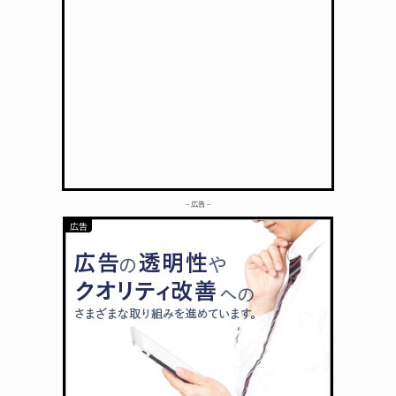
– 広告 –