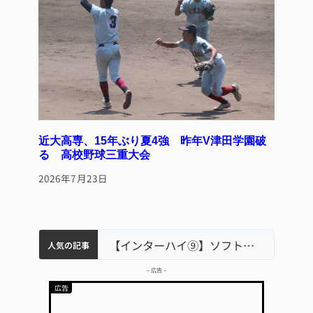
近大高専、15年ぶり夏4強 昨年V津田学園破
る 高校野球三重大会
2026年7月23日
中学校の陶壁モニュメント 地元建設会社がボランティアで清掃 伊賀
名張市水道料金47％値上げへ 答申案、審議会で大筋まとまる
名張市立病院のDMAT、熊本地震の被災地へ 能登以来3回目の派遣
【インターハイ⑨】ソフトテニス ミス減らし上位狙う 近大高専
人気の記事
– 広告 –