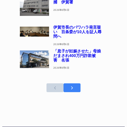
捕 伊賀署
2026年8月6日
伊賀市長のパワハラ発言疑
い 百条委が10人を証人尋
問へ
2026年8月6日
「息子が妊娠させた」母娘
だまされ400万円詐欺被
害 名張
2026年8月6日