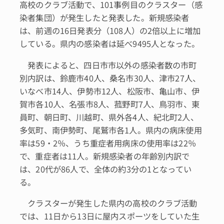
高校のクラブ活動で、101事例目のクラスター（感
染者集団）が発生したと発表した。新規感染者
は、前週の16日発表分（108人）の2倍以上に増加
している。県内の感染者は延べ9495人となった。
発表によると、四日市市以外の感染者数の市町
別内訳は、鈴鹿市40人、桑名市30人、津市27人、
いなべ市14人、伊勢市12人、松阪市、亀山市、伊
賀市各10人、名張市8人、菰野町7人、鳥羽市、東
員町、朝日町、川越町、県外各4人、紀北町2人、
多気町、南伊勢町、尾鷲市各1人。県内の病床使用
率は59・2％、うち重症者用病床の使用率は22％
で、重症者は11人。新規感染者の年齢別内訳で
は、20代が86人で、全体の約3分の1となってい
る。
クラスターが発生した県内の高校のクラブ活動
では、11日から13日に屋内スポーツをしていた生