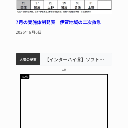
7月の実施体制発表 伊賀地域の二次救急
2026年6月6日
軽乗用車が田んぼに転落 運転の70歳女性死亡 伊賀市で
中学校の陶壁モニュメント 地元建設会社がボランティアで清掃 伊賀
名張市立病院のDMAT、熊本地震の被災地へ 能登以来3回目の派遣
【インターハイ⑨】ソフトテニス ミス減らし上位狙う 近大高専
人気の記事
– 広告 –