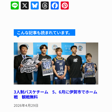
Li
X
Bl
T
F
Pi
n
u
hr
a
n
e
e
e
c
te
s
a
e
re
こんな記事も読まれています。
k
d
b
st
y
s
o
o
k
3人制バスケチーム 5、6月に伊賀市でホーム
戦 観戦無料
2026年4月29日