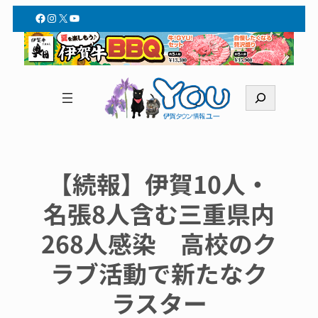
Facebook
Instagram
X
YouTube
検
索
【続報】伊賀10人・
名張8人含む三重県内
268人感染 高校のク
ラブ活動で新たなク
ラスター