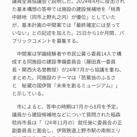
議員全員協議会で説明した。2024年4月に提出され
た基本構想の答申では施設の建設候補地を「桃青
中跡地（同市上野丸之内）が優位」としていた
が、基本計画の中間案では「最終確定には至って
いない」との記述を加えた。25日から1か月間、パ
ブリックコメントを募集する。
中間案は学識経験者や市民公募ら委員14人で構
成する同施設の建設準備委員会（藤田真一委員
長・関西大名誉教授）が24年7月から協議を重ね、
まとめた。同施設のテーマは「芭蕉翁のふるさ
と 秘蔵の国伊賀『未来を創るミュージアム』」
と示している。
市によると、答申の時期は7月から8月を予定。
議員から建設候補地などについて質問された稲森
稔尚市長は「（24年11月の）就任後に委員会の正
副委員長と面会し、伊賀鉄道上野市駅の南側エリ