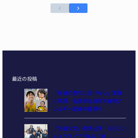
最近の投稿
「普通の祭りに行けない」家族
に笑顔 名張市立病院で食物ア
レルギー配慮の夏祭り
「名張少女」復活公演 9日にシ
ェイクスピア2作品上演