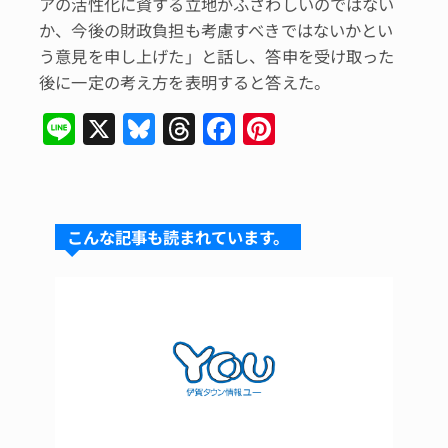
アの活性化に資する立地がふさわしいのではない
か、今後の財政負担も考慮すべきではないかとい
う意見を申し上げた」と話し、答申を受け取った
後に一定の考え方を表明すると答えた。
Li
X
Bl
T
F
Pi
n
u
hr
a
n
e
e
e
c
te
s
a
e
re
こんな記事も読まれています。
k
d
b
st
y
s
o
o
k