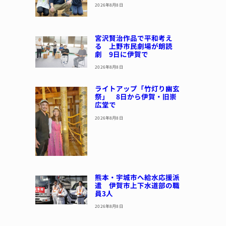
2026年8月8日
宮沢賢治作品で平和考え
る 上野市民劇場が朗読
劇 9日に伊賀で
2026年8月8日
ライトアップ「竹灯り幽玄
祭」 8日から伊賀・旧崇
広堂で
2026年8月8日
熊本・宇城市へ給水応援派
遣 伊賀市上下水道部の職
員3人
2026年8月8日