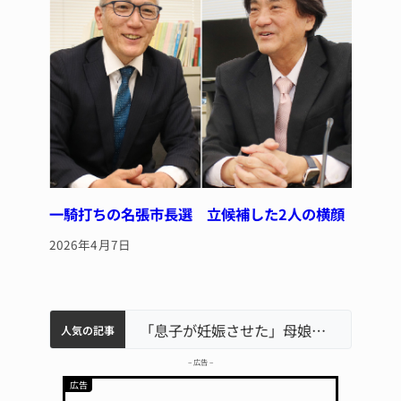
一騎打ちの名張市長選 立候補した2人の横顔
2026年4月7日
中学校の陶壁モニュメント 地元建設会社がボランティアで清掃 伊賀
名張市水道料金47％値上げへ 答申案、審議会で大筋まとまる
名張市立病院のDMAT、熊本地震の被災地へ 能登以来3回目の派遣
「息子が妊娠させた」母娘だまされ400万円詐欺被害 名張
人気の記事
– 広告 –