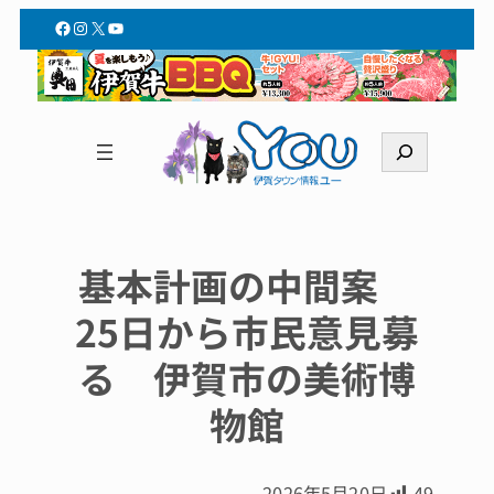
Facebook
Instagram
X
YouTube
検
索
基本計画の中間案
25日から市民意見募
る 伊賀市の美術博
物館
2026年5月20日
49