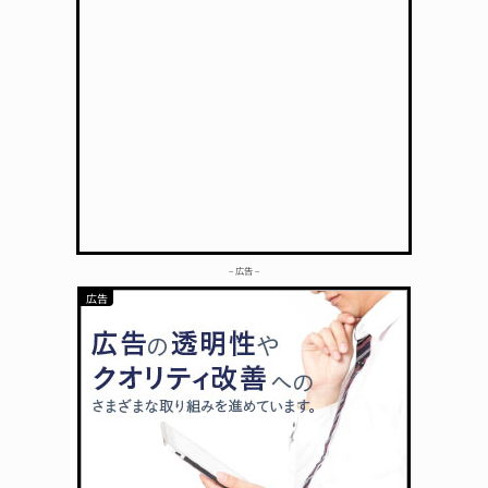
– 広告 –