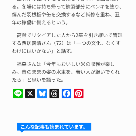
る。冬場には持ち帰って鉄製部分にペンキを塗り、
傷んだ羽根板や缶を交換するなど補修を重ね、翌
年の稼働に備えるという。
高齢でリタイアした人から2基を引き継いで管理
する西居義清さん（72）は「一つの文化。なくす
わけにはいかない」と話す。
福森さんは「今年もおいしい米の収穫が楽し
み。昔のままの姿の水車を、若い人が継いでくれ
たら」と思いを語った。
Li
X
Bl
T
F
Pi
n
u
hr
a
n
e
e
e
c
te
s
a
e
re
こんな記事も読まれています。
k
d
b
st