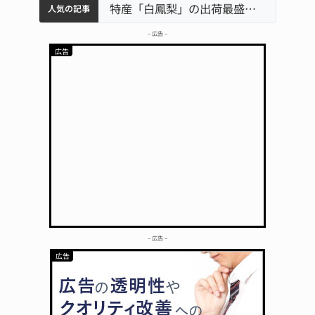
中学校の陶壁モニュメント 地元建設会社がボランティアで清掃 伊賀
特産「白鳳梨」の出荷最盛期 直売所にぎわう 伊賀
名張市水道料金47％値上げへ 答申案、審議会で大筋まとまる
名張市立病院のDMAT、熊本地震の被災地へ 能登以来3回目の派遣
「息子が妊娠させた」母娘だまされ400万円詐欺被害 名張
人気の記事
– 広告 –
– 広告 –