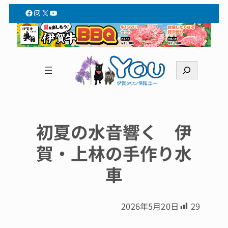
Facebook
Instagram
X
YouTube
検
索
初夏の水音響く 伊
賀・上林の手作り水
車
2026年5月20日
29