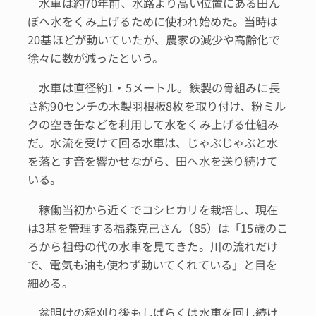
水車は約70年前、水路より高い位置にある田ん
ぼへ水をくみ上げるために使われ始めた。当時は
20基ほどが動いていたが、農家の減少や高齢化で
徐々に数が減ったという。
水車は直径約1・5メートル。鉄製の骨組みに長
さ約90センチの木製羽根板8枚を取り付け、粉ミル
クの空き缶などを利用して水をくみ上げる仕組み
だ。水流を受けて回る水車は、じゃぶじゃぶと水
を落とす音を響かせながら、田へ水を送り続けて
いる。
稼働当初から近くでコシヒカリを栽培し、現在
は3基を管理する福森克己さん（85）は「15歳のこ
ろから祖母の代の水車を見てきた。川の流れだけ
で、電気も油も使わず動いてくれている」と目を
細める。
盆明けの稲刈り後もしばらくは水車を回し続け