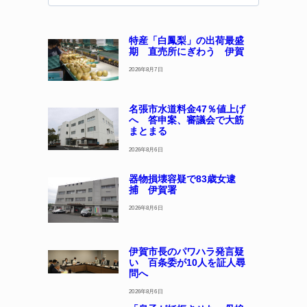
特産「白鳳梨」の出荷最盛
期 直売所にぎわう 伊賀
2026年8月7日
名張市水道料金47％値上げ
へ 答申案、審議会で大筋
まとまる
2026年8月6日
器物損壊容疑で83歳女逮
捕 伊賀署
2026年8月6日
伊賀市長のパワハラ発言疑
い 百条委が10人を証人尋
問へ
2026年8月6日