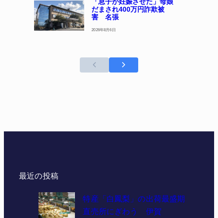
「息子が妊娠させた」母娘
だまされ400万円詐欺被
害 名張
2026年8月6日
最近の投稿
特産「白鳳梨」の出荷最盛期
直売所にぎわう 伊賀