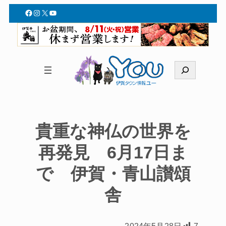
Facebook
Instagram
X
YouTube
検
索
貴重な神仏の世界を
再発見 6月17日ま
で 伊賀・青山讃頌
舎
2024年5月28日
7