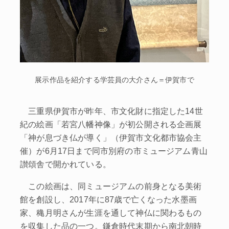
展示作品を紹介する学芸員の大介さん＝伊賀市で
三重県伊賀市が昨年、市文化財に指定した14世
紀の絵画「若宮八幡神像」が初公開される企画展
「神が息づき仏が導く」（伊賀市文化都市協会主
催）が6月17日まで同市別府の市ミュージアム青山
讃頌舎で開かれている。
この絵画は、同ミュージアムの前身となる美術
館を創設し、2017年に87歳で亡くなった水墨画
家、穐月明さんが生涯を通して神仏に関わるもの
を収集した品の一つ。鎌倉時代末期から南北朝時