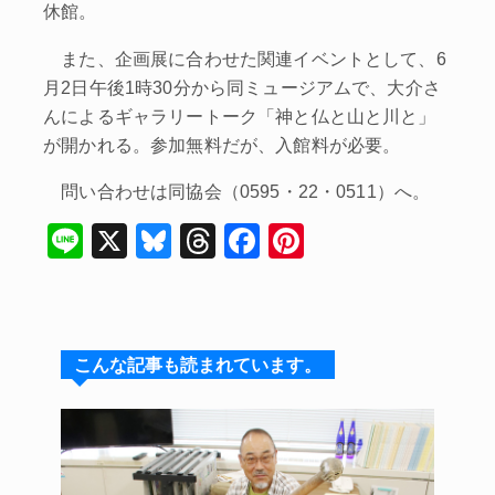
休館。
また、企画展に合わせた関連イベントとして、6
月2日午後1時30分から同ミュージアムで、大介さ
んによるギャラリートーク「神と仏と山と川と」
が開かれる。参加無料だが、入館料が必要。
問い合わせは同協会（0595・22・0511）へ。
Li
X
Bl
T
F
Pi
n
u
hr
a
nt
e
e
e
c
er
s
a
e
e
こんな記事も読まれています。
k
d
b
st
y
s
o
o
k