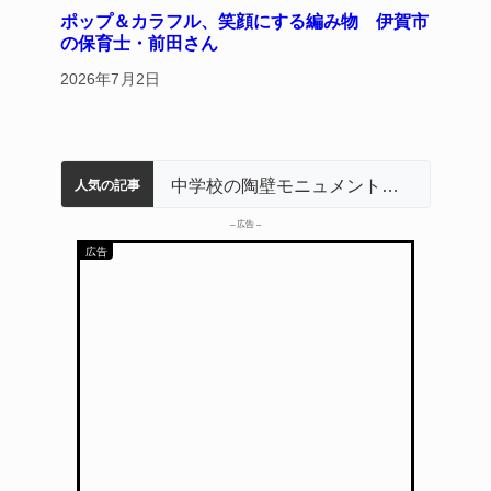
ポップ＆カラフル、笑顔にする編み物 伊賀市
の保育士・前田さん
2026年7月2日
名張市立病院のDMAT、熊本地震の被災地へ 能登以来3回目の派遣
「息子が妊娠させた」母娘だまされ400万円詐欺被害 名張
名張市水道料金47％値上げへ 答申案、審議会で大筋まとまる
器物損壊容疑で83歳女逮捕 伊賀署
中学校の陶壁モニュメント 地元建設会社がボランティアで清掃 伊賀
人気の記事
– 広告 –