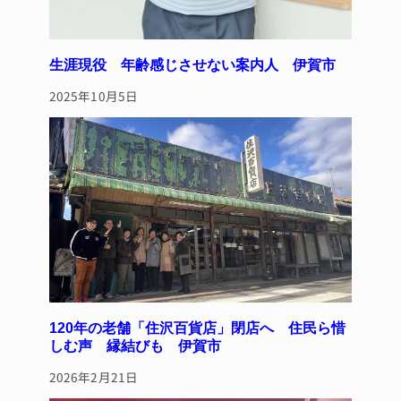
生涯現役 年齢感じさせない案内人 伊賀市
2025年10月5日
120年の老舗「住沢百貨店」閉店へ 住民ら惜
しむ声 縁結びも 伊賀市
2026年2月21日