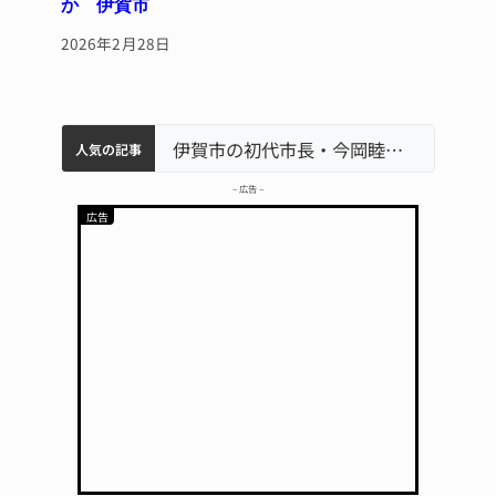
か 伊賀市
2026年2月28日
特産「白鳳梨」の出荷最盛期 直売所にぎわう 伊賀
名張市水道料金47％値上げへ 答申案、審議会で大筋まとまる
名張市立病院のDMAT、熊本地震の被災地へ 能登以来3回目の派遣
伊賀市の初代市長・今岡睦之さん死去 87歳
人気の記事
– 広告 –