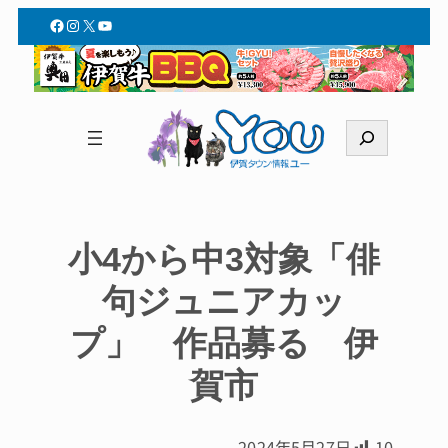
Facebook
Instagram
X
YouTube
検
索
小4から中3対象「俳
句ジュニアカッ
プ」 作品募る 伊
賀市
2024年5月27日
10