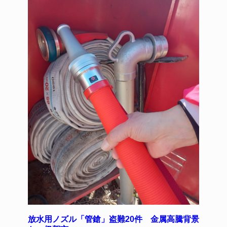
放水用ノズル「管鎗」盗難20件 金属高騰背景