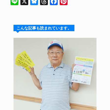
Li
X
Bl
T
F
Pi
n
u
hr
a
n
e
e
e
c
te
s
a
e
re
こんな記事も読まれています。
k
d
b
st
y
s
o
o
k