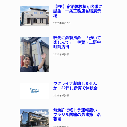
【PR】宿泊体験棟が名張に
誕生 一条工務店名張展示
場
2026年8月10日
軒先に鉄製風鈴 「歩いて
楽しんで」 伊賀・上野中
町商店街
2026年8月9日
ウクライナ刺繍しません
か 22日に伊賀で体験会
2026年8月9日
無免許で軽トラ運転疑い
ブラジル国籍の男逮捕 名
張署
2026年8月9日