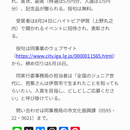
れ、賞状、副賞（特選は5万円分、入選は3万円
分）、記念品が贈られる。投句は無料。
受賞者は8月24日にハイトピア伊賀（上野丸之
内）で開かれるイベントに招待され、表彰され
る。
投句は同事業のウェブサイト
（
https://www.city.iga.lg.jp/0000011565.html
）
から。締め切りは6月16日。
同実行委事務局の担当者は「全国のジュニア世
代に、芭蕉さんは伊賀市で生まれたことを知っても
らいたい。入賞を目指し、どしどしご応募くださ
い」と呼び掛けている。
問い合わせは同事務局の市文化振興課（0595・
22・9621）まで。