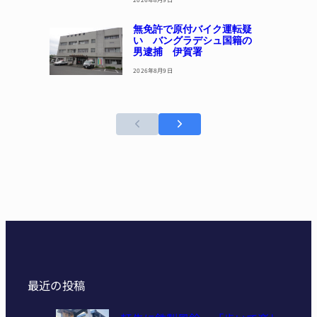
無免許で原付バイク運転疑
い バングラデシュ国籍の
男逮捕 伊賀署
2026年8月9日
最近の投稿