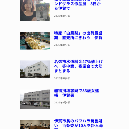
ンドグラス作品展 8日か
ら伊賀で
2026年8月7日
特産「白鳳梨」の出荷最盛
期 直売所にぎわう 伊賀
2026年8月7日
名張市水道料金47％値上げ
へ 答申案、審議会で大筋
まとまる
2026年8月6日
器物損壊容疑で83歳女逮
捕 伊賀署
2026年8月6日
伊賀市長のパワハラ発言疑
い 百条委が10人を証人尋