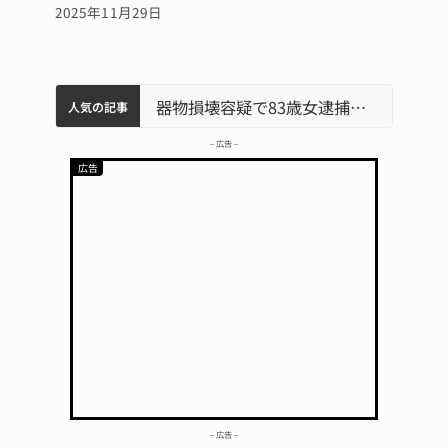
2025年11月29日
中学校の陶壁モニュメント 地元建設会社がボランティアで清掃 伊賀
名張市水道料金47％値上げへ 答申案、審議会で大筋まとまる
名張市立病院のDMAT、熊本地震の被災地へ 能登以来3回目の派遣
器物損壊容疑で83歳女逮捕 伊賀署
人気の記事
– 広告 –
– 広告 –