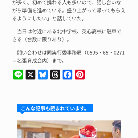
が多く、初めて携わる人も多いので、話し合いな
がら準備を進めている。盛り上がって帰ってもらえ
るようにしたい」と話していた。
当日は付近にある北中学校、英心高校に駐車で
きる（台数に限りあり）。
問い合わせは同実行委事務局（0595・65・0271
＝名張育成会内）まで。
Li
X
Bl
T
F
Pi
n
u
hr
a
n
e
e
e
c
te
s
a
e
re
こんな記事も読まれています。
k
d
b
st
y
s
o
o