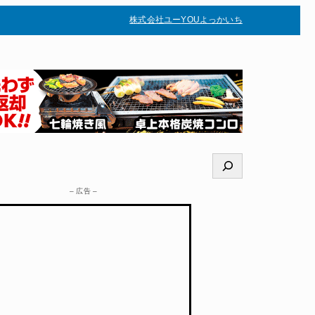
株式会社ユー
YOUよっかいち
–
検
索
– 広告 –