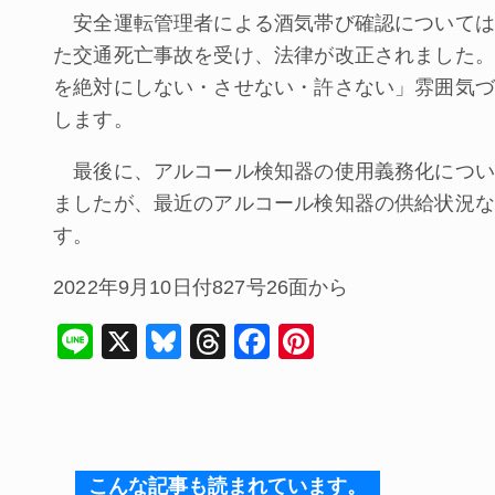
安全運転管理者による酒気帯び確認については
た交通死亡事故を受け、法律が改正されました。
を絶対にしない・させない・許さない」雰囲気づ
します。
最後に、アルコール検知器の使用義務化について
ましたが、最近のアルコール検知器の供給状況な
す。
2022年9月10日付827号26面から
Li
X
Bl
T
F
Pi
n
u
hr
a
nt
e
e
e
c
er
s
a
e
e
k
d
b
st
こんな記事も読まれています。