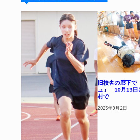
y
s
o
o
k
旧校舎の廊下で
ュ」 10月13
村で
2025年9月2日