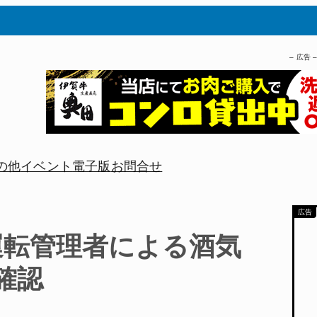
– 広告 
の他
イベント
電子版
お問合せ
運転管理者による酒気
確認