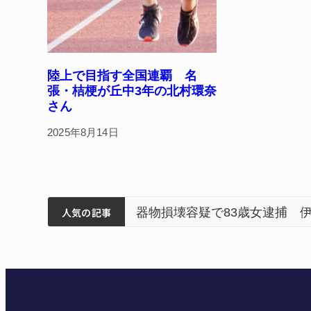
陸上で目指す全国連覇 名
張・桔梗が丘中3年の北村環奈
さん
2025年8月14日
筋まとまる
ティアで清掃 伊賀
以来3回目の派遣
器物損壊容疑で83歳女逮捕 
人気の記事