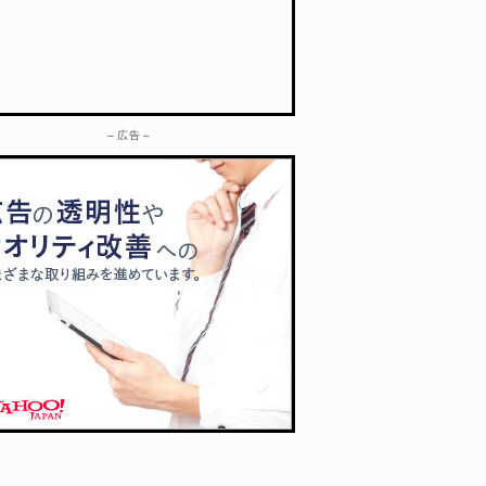
– 広告 –