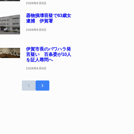
2026年8月6日
器物損壊容疑で83歳女
逮捕 伊賀署
2026年8月6日
伊賀市長のパワハラ発
言疑い 百条委が10人
を証人尋問へ
2026年8月6日