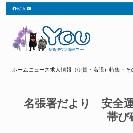
Facebook
Instagram
X
YouTube
ホーム
ニュース
求人情報（伊賀・名張）
特集・そ
名張署だより 安全
帯び