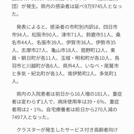
団）が発生。県内の感染者は延べ9万9745人となっ
た。
発表によると、感染者の市町別内訳は、四日市
市94人、松阪市90人、津市71人、鈴鹿市51人、桑
名市44人、名張市39人、伊賀市36人、伊勢市35
人、志摩市27人、亀山市18人、菰野町12人、東
員・朝日町が各11人、玉城・明和町が各10人、鳥
羽市と川越町が各6人、県外4人、いなべ・尾鷲市
と多気・紀北町が各3人、南伊勢町2人、多気町1
人。
県内の入院患者は前日から16人増の181人、重症
者は変わらず1人で、病床使用率は39・6％、重症
者用は2・1％。自宅療養者は前日から270人減の
7497人となった。
クラスターが発生したサービス付き高齢者向け