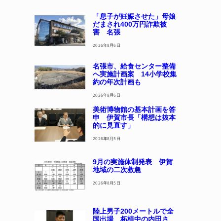
「息子が妊娠させた」母娘
だまされ400万円詐欺被
害 名張
2026年8月6日
名張市、給食センター整備
へ実施計画案 14小学校集
約の年次計画も
2026年8月6日
美術博物館の基本計画を答
申 伊賀市長「構想は抜本
的に見直す」
2026年8月5日
9月の実施体制発表 伊賀
地域の二次救急
2026年8月5日
陸上男子200メートルで全
国出場 柘植中の内田さ