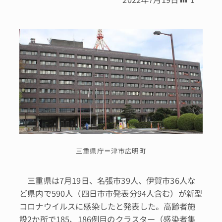
三重県庁＝津市広明町
三重県は7月19日、名張市39人、伊賀市36人な
ど県内で590人（四日市市発表分94人含む）が新型
コロナウイルスに感染したと発表した。高齢者施
設2か所で185、186例目のクラスター（感染者集