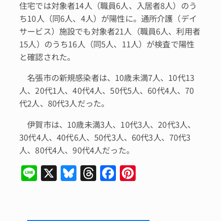
住宅では対象者14人（職員6人、入居者8人）のう
ち10人（同6人、4人）が陽性に。通所介護（デイ
サービス）施設でも対象者21人（職員6人、利用者
15人）のうち16人（同5人、11人）が検査で陽性
と確認された。
名張市の新規感染者は、10歳未満7人、10代13
人、20代1人、40代4人、50代5人、60代4人、70
代2人、80代3人だった。
伊賀市は、10歳未満3人、10代3人、20代3人、
30代4人、40代6人、50代3人、60代3人、70代3
人、80代4人、90代4人だった。
Li
X
Bl
T
F
Pi
n
u
hr
a
n
e
e
e
c
te
s
a
e
re