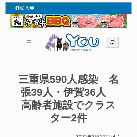
Facebook
Instagram
X
YouTube
検
索
三重県590人感染 名
張39人・伊賀36人
高齢者施設でクラス
ター2件
2022年7月19日
1