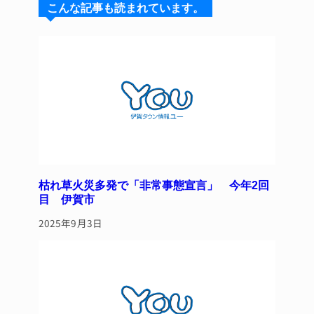
こんな記事も読まれています。
k
d
b
st
y
s
o
o
k
枯れ草火災多発で「非常事態宣言」 今年2回
目 伊賀市
2025年9月3日