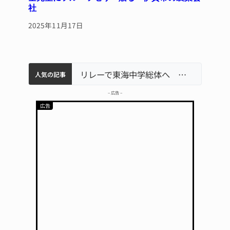
社
2025年11月17日
中学校の陶壁モニュメント 地元建設会社がボランティアで清掃 伊賀
【インターハイ⑨】ソフトテニス ミス減らし上位狙う 近大高専
名張市立病院のDMAT、熊本地震の被災地へ 能登以来3回目の派遣
リレーで東海中学総体へ 伊賀・名張
人気の記事
– 広告 –