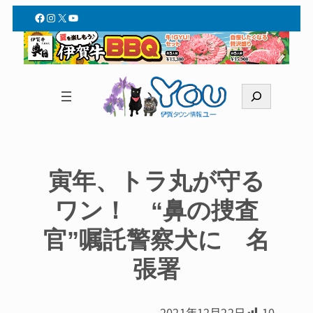
Facebook
Instagram
X
YouTube
検
索
寅年、トラ丸が守る
ワン！ “鼻の捜査
官”嘱託警察犬に 名
張署
2021年12月22日
10