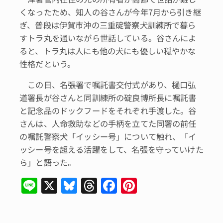
くなったため、知人の谷さんが今年7月から引き継
ぎ、普段は伊賀市沖の三重碇警察犬訓練所で暮ら
すトラ丸を通いながら世話している。谷さんによ
ると、トラ丸は人にも他の犬にも優しい穏やかな
性格だという。
この日、名張署で嘱託書交付式があり、樋口弘
道署長が谷さんと同訓練所の碇良博所長に嘱託書
と記念品のドックフードをそれぞれ手渡した。谷
さんは、人命救助などの手柄を立てた同署の前任
の嘱託警察犬「イッシー号」について触れ、「イ
ッシー号を超える活躍をして、名張を守っていけた
ら」と語った。
Li
X
Bl
T
F
Pi
n
u
hr
a
n
e
e
e
c
te