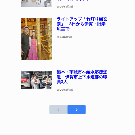
2026年8月8日
ライトアップ「竹灯り幽玄
祭」 8日から伊賀・旧崇
広堂で
2026年8月8日
熊本・宇城市へ給水応援派
遣 伊賀市上下水道部の職
員3人
2026年8月8日