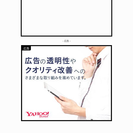
– 広告 –