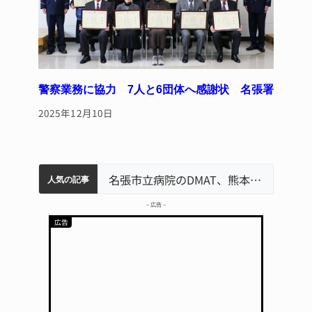
警察業務に協力 7人と6団体へ感謝状 名張署
2025年12月10日
中学校の陶壁モニュメント 地元建設会社がボランティアで清掃 伊賀
名張市水道料金47％値上げへ 答申案、審議会で大筋まとまる
器物損壊容疑で83歳女逮捕 伊賀署
名張市立病院のDMAT、熊本地震の被災地へ 能登以来3回目の派遣
人気の記事
– 広告 –