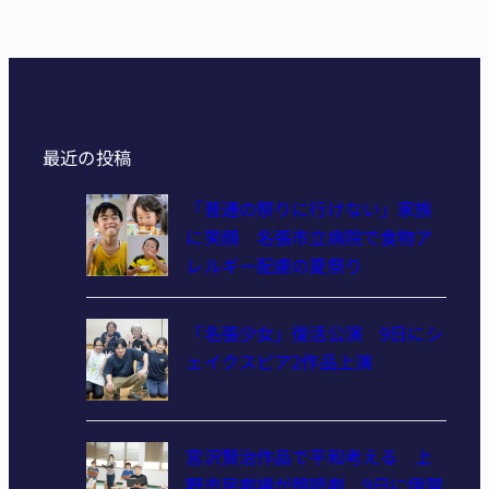
最近の投稿
「普通の祭りに行けない」家族
に笑顔 名張市立病院で食物ア
レルギー配慮の夏祭り
「名張少女」復活公演 9日にシ
ェイクスピア2作品上演
宮沢賢治作品で平和考える 上
野市民劇場が朗読劇 9日に伊賀