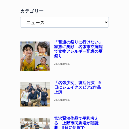
カテゴリー
「普通の祭りに行けない」
家族に笑顔 名張市立病院
で食物アレルギー配慮の夏
祭り
2026年8月8日
「名張少女」復活公演 9
日にシェイクスピア2作品
上演
2026年8月8日
宮沢賢治作品で平和考え
る 上野市民劇場が朗読
劇 9日に伊賀で