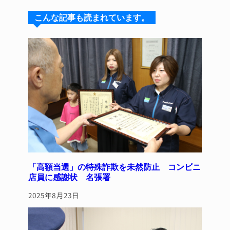
s
a
e
re
こんな記事も読まれています。
k
d
b
st
y
s
o
o
k
「高額当選」の特殊詐欺を未然防止 コンビニ
店員に感謝状 名張署
2025年8月23日