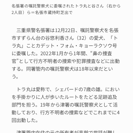
名張署の嘱託警察犬に委嘱されたトラ丸と谷さん（右から
2人目）ら＝名張市蔵持町芝出で
三重県警名張署は12月22日、嘱託警察犬を名張
市すずらん台の谷悠利香さん（32）の愛犬、「ト
ラ丸」ことカデット・フォム・キョーラクソウ号
に委嘱した。2022年1月から1年間、“鼻の捜査
官”として行方不明者の捜索や犯罪捜査などに出動
する。同署管内の嘱託警察犬は18年以来だとい
う。
トラ丸は愛称で、シェパードの7歳の雄。におい
を手掛かりに人が歩いたルートをたどる足跡追及
部門を担う。19年から津署の嘱託警察犬として活
動しており、行方不明者の捜索などでこれまでに4
回出動した。
津署管内在住の元の所有者が高齢で世話が難し