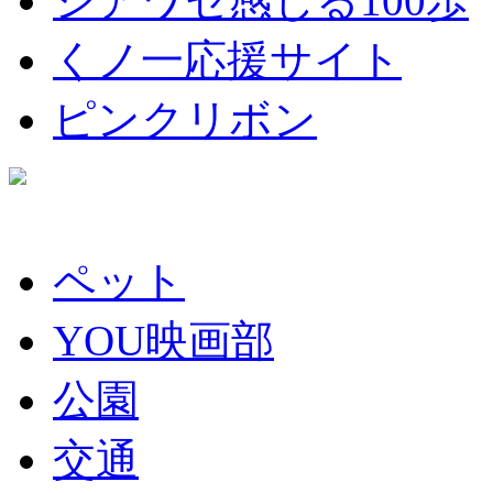
シアワセ感じる100歩
くノ一応援サイト
ピンクリボン
ペット
YOU映画部
公園
交通