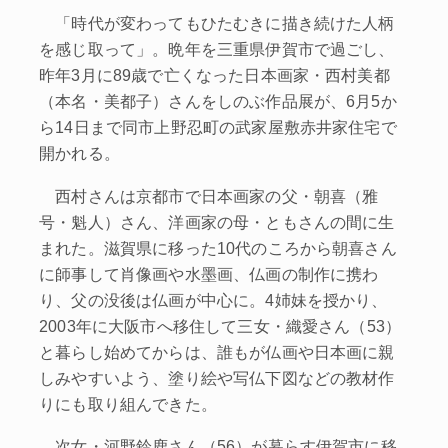
「時代が変わってもひたむきに描き続けた人柄
を感じ取って」。晩年を三重県伊賀市で過ごし、
昨年3月に89歳で亡くなった日本画家・西村美都
（本名・美都子）さんをしのぶ作品展が、6月5か
ら14日まで同市上野忍町の武家屋敷赤井家住宅で
開かれる。
西村さんは京都市で日本画家の父・朝喜（雅
号・魁人）さん、洋画家の母・ともさんの間に生
まれた。滋賀県に移った10代のころから朝喜さん
に師事して肖像画や水墨画、仏画の制作に携わ
り、父の没後は仏画が中心に。4姉妹を授かり、
2003年に大阪市へ移住して三女・織愛さん（53）
と暮らし始めてからは、誰もが仏画や日本画に親
しみやすいよう、塗り絵や写仏下図などの教材作
りにも取り組んできた。
次女・河野鈴鹿さん（56）が暮らす伊賀市に移