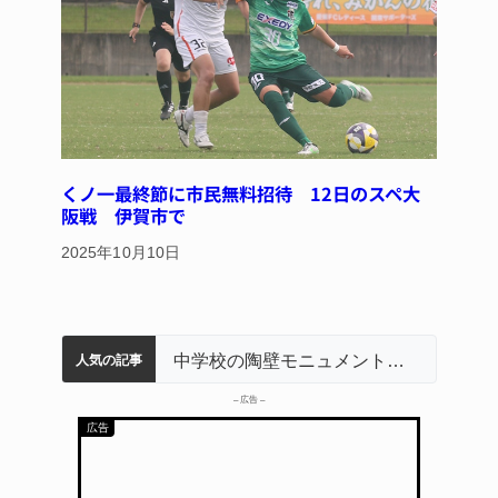
くノ一最終節に市民無料招待 12日のスペ大
阪戦 伊賀市で
2025年10月10日
名張市立病院のDMAT、熊本地震の被災地へ 能登以来3回目の派遣
【インターハイ⑨】ソフトテニス ミス減らし上位狙う 近大高専
リレーで東海中学総体へ 伊賀・名張
【インターハイ⑪】女子ホッケー 悲願の初出場、個性生かす 名張青峰
中学校の陶壁モニュメント 地元建設会社がボランティアで清掃 伊賀
人気の記事
– 広告 –