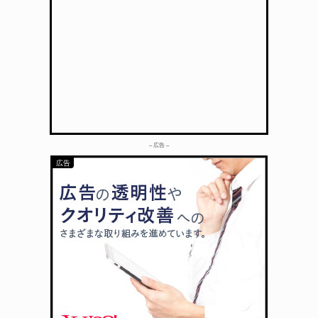
– 広告 –