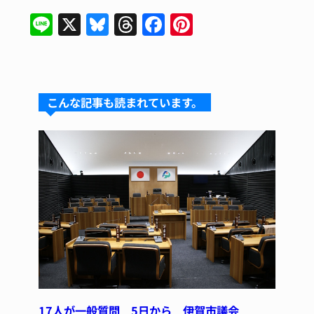
Li
X
Bl
T
F
Pi
n
u
hr
a
nt
e
e
e
c
er
s
a
e
e
こんな記事も読まれています。
k
d
b
st
y
s
o
o
k
17人が一般質問 5日から 伊賀市議会