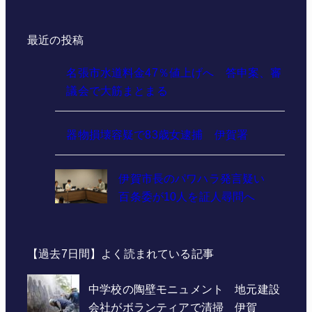
最近の投稿
名張市水道料金47％値上げへ 答申案、審
議会で大筋まとまる
器物損壊容疑で83歳女逮捕 伊賀署
伊賀市長のパワハラ発言疑い
百条委が10人を証人尋問へ
【過去7日間】よく読まれている記事