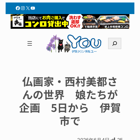
Facebook
Instagram
X
YouTube
検
索
仏画家・西村美都さ
んの世界 娘たちが
企画 5日から 伊賀
市で
2026年6月4日
25