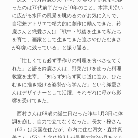
ったのは70代前半だった10年のこと。木津川沿い
に広がる水田の風景を眺めるのがお気に入りで、
自宅兼アトリエで精力的に創作に励んできた。鈴
鹿さんと織愛さんは「戦中・戦後を生きて私たち
を育て、画家として生きてきた強さやひたむきさ
が印象に残っている」と振り返る。
「忙しくても必ず手作りの料理を食べさせてく
れた」と語る鈴鹿さんは、野菜だけを使った料理
教室を主宰。「知らず知らず同じ道に進み、ひた
むきに描き続ける姿勢から学んだ」という織愛さ
んはデザイナーとして活躍。それぞれに母から影
響を受けてきた。
西村さんは89歳の誕生日だった昨年1月3日に体
調を崩し、自力で立てなくなった。長女・桜さん
（63）は英国在住だが、市内に住む四女・森井真
美さん（52）も含め娘3人が最期の約2か月をとも