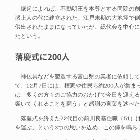
縁起によれば、不動明王を本尊とする同院の創始は
盛上人の代に建立された。江戸末期の大地震で倒壊
供出されたままになっていたが、総代会を中心に2
たという。
落慶式に200人
神仏具などを製造する富山県の業者に依頼して新
で、12月7日には、檀家や住民ら約200人が集
は「多くの方々のご協力のおかげで今日を迎える
響いてくれることを願う」と感謝の言葉を述べた
落慶式を終えた22代目の前川良基住職（51）
を運ぶ、という3つの思いを込め、この鐘を鳴ら