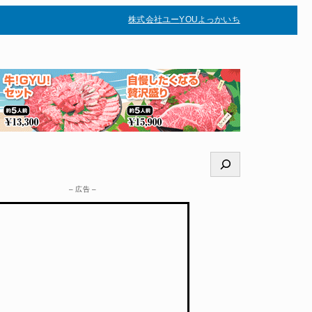
株式会社ユー
YOUよっかいち
–
検
索
– 広告 –