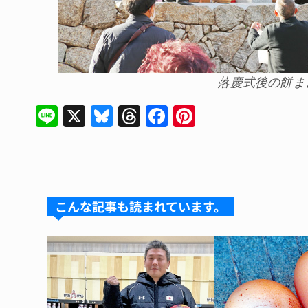
落慶式後の餅ま
Li
X
Bl
T
F
Pi
n
u
hr
a
nt
e
e
e
c
er
s
a
e
e
k
d
b
st
こんな記事も読まれています。
y
s
o
o
k