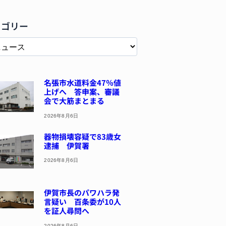
テゴリー
名張市水道料金47％値
上げへ 答申案、審議
会で大筋まとまる
2026年8月6日
器物損壊容疑で83歳女
逮捕 伊賀署
2026年8月6日
伊賀市長のパワハラ発
言疑い 百条委が10人
を証人尋問へ
2026年8月6日