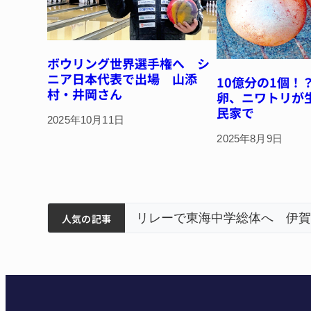
ボウリング世界選手権へ シ
ニア日本代表で出場 山添
10億分の1個！
村・井岡さん
卵、ニワトリが
民家で
2025年10月11日
2025年8月9日
ティアで清掃 伊賀
以来3回目の派遣
狙う 近大高専
筋まとまる
リレーで東海中学総体へ 伊賀
人気の記事