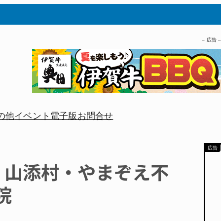
– 広告 
の他
イベント
電子版
お問合せ
 山添村・やまぞえ不
院