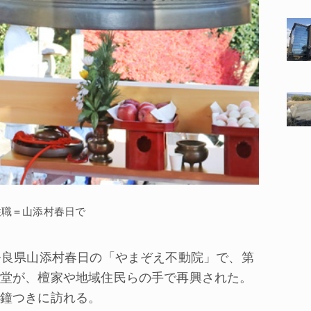
住職＝山添村春日で
奈良県山添村春日の「やまぞえ不動院」で、第
堂が、檀家や地域住民らの手で再興された。
鐘つきに訪れる。