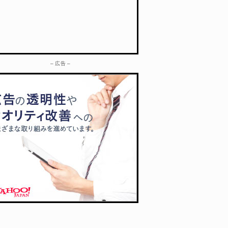
– 広告 –