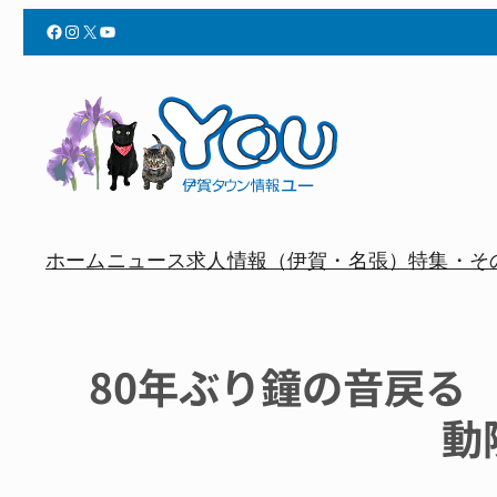
Facebook
Instagram
X
YouTube
ホーム
ニュース
求人情報（伊賀・名張）
特集・そ
80年ぶり鐘の音戻る
動