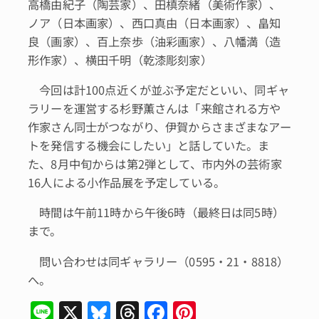
高橋由紀子（陶芸家）、田槙奈緒（美術作家）、
ノア（日本画家）、西口真由（日本画家）、畠知
良（画家）、百上奈歩（油彩画家）、八幡満（造
形作家）、横田千明（乾漆彫刻家）
今回は計100点近くが並ぶ予定だといい、同ギャ
ラリーを運営する杉野薫さんは「来館される方や
作家さん同士がつながり、伊賀からさまざまなアー
トを発信する機会にしたい」と話していた。ま
た、8月中旬からは第2弾として、市内外の芸術家
16人による小作品展を予定している。
時間は午前11時から午後6時（最終日は同5時）
まで。
問い合わせは同ギャラリー（0595・21・8818）
へ。
Li
X
Bl
T
F
Pi