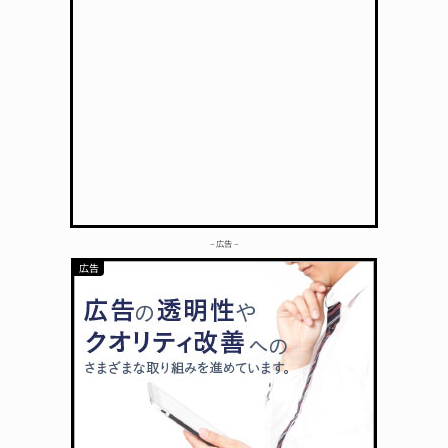
– 広告 –