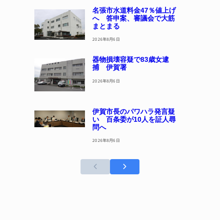
名張市水道料金47％値上げ
へ 答申案、審議会で大筋
まとまる
2026年8月6日
器物損壊容疑で83歳女逮
捕 伊賀署
2026年8月6日
伊賀市長のパワハラ発言疑
い 百条委が10人を証人尋
問へ
2026年8月6日