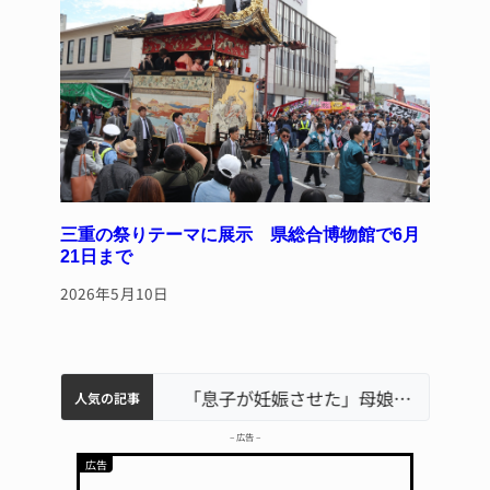
三重の祭りテーマに展示 県総合博物館で6月
21日まで
2026年5月10日
中学校の陶壁モニュメント 地元建設会社がボランティアで清掃 伊賀
名張市水道料金47％値上げへ 答申案、審議会で大筋まとまる
器物損壊容疑で83歳女逮捕 伊賀署
名張市立病院のDMAT、熊本地震の被災地へ 能登以来3回目の派遣
「息子が妊娠させた」母娘だまされ400万円詐欺被害 名張
人気の記事
– 広告 –