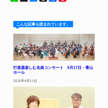
n
u
hr
a
n
e
e
e
c
te
s
a
e
re
こんな記事も読まれています。
k
d
b
st
y
s
o
o
k
打楽器楽しむ名曲コンサート 5月17日・青山
ホール
2026年4月11日