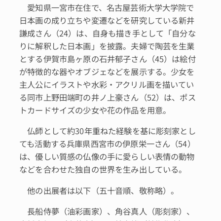
愛知県一宮市在住で、名古屋芸術大学大学院で
日本画の成り立ちや変遷などを研究している新井
謙成さん（24）は、自身も描き手として「自分な
りに解釈した日本画」を披露。夫婦で陶芸を生業
とする伊賀市島ヶ原の石井郁子さん（45）は絵付
が特徴的な器やオブジェなどを展示する。少女を
主人公にイラストや水彩・アクリル画を描いてい
る同市上野田端町の井ノ上豪さん（52）は、ポス
トカードサイズの少女や花の作品を用意。
仏師として約30年重ねた経験を基に彫刻家とし
ても活動する兵庫県西宮市の伊原栄一さん（54）
は、優しい質感の仏像の手に愛らしい表情の動物
などを合わせた独自の世界を生み出している。
他の出展者は以下（五十音順、敬称略）。
長船侍夢（油彩画家）、角谷真人（彫刻家）、