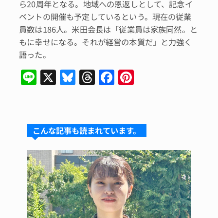
ら20周年となる。地域への恩返しとして、記念イ
ベントの開催も予定しているという。現在の従業
員数は186人。米田会長は「従業員は家族同然。と
もに幸せになる。それが経営の本質だ」と力強く
語った。
Li
X
Bl
T
F
Pi
n
u
hr
a
n
e
e
e
c
te
s
a
e
re
こんな記事も読まれています。
k
d
b
st
y
s
o
o
k