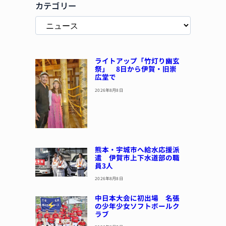
カテゴリー
ライトアップ「竹灯り幽玄
祭」 8日から伊賀・旧崇
広堂で
2026年8月8日
熊本・宇城市へ給水応援派
遣 伊賀市上下水道部の職
員3人
2026年8月8日
中日本大会に初出場 名張
の少年少女ソフトボールク
ラブ