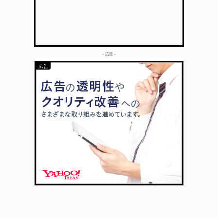
– 広告 –