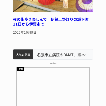
夜の街歩き楽しんで 伊賀上野灯りの城下町
11日から伊賀市で
2025年10月9日
中学校の陶壁モニュメント 地元建設会社がボランティアで清掃 伊賀
名張市水道料金47％値上げへ 答申案、審議会で大筋まとまる
器物損壊容疑で83歳女逮捕 伊賀署
名張市立病院のDMAT、熊本地震の被災地へ 能登以来3回目の派遣
人気の記事
– 広告 –