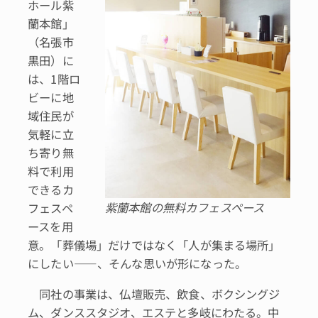
ホール紫
蘭本館」
（名張市
黒田）に
は、1階ロ
ビーに地
域住民が
気軽に立
ち寄り無
料で利用
できるカ
紫蘭本館の無料カフェスペース
フェスペ
ースを用
意。「葬儀場」だけではなく「人が集まる場所」
にしたい――、そんな思いが形になった。
同社の事業は、仏壇販売、飲食、ボクシングジ
ム、ダンススタジオ、エステと多岐にわたる。中